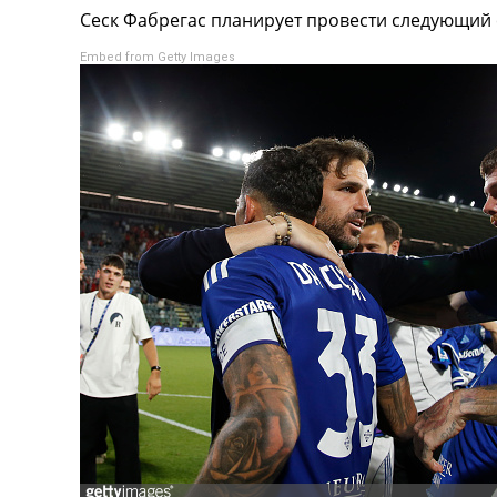
Сеск Фабрегас планирует провести следующий с
Турниры
Чемпионат Мира
Embed from Getty Images
Украина. Премьер-Лига
Украина. Первая Лига
Лига Чемпионов
Англия. Премьер Лига
Испания. Ла Лига
Другие Турниры >>>
Таблицы
Таблицы групп Чемпионата Мира
Украина. Премьер-Лига
Украина. Первая Лига
Лига Чемпионов. Таблицы групп
Англия. Премьер-Лига
Испания. Ла Лига
Все таблицы >>>
Рейтинги
Рейтинг стран УЕФА
Рейтинг клубов УЕФА
Рейтинг ФИФА