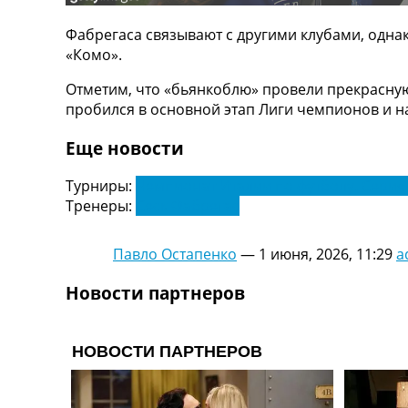
ТВ программа
Фабрегаса связывают с другими клубами, однак
RU
«Комо».
UA
Отметим, что «бьянкоблю» провели прекрасную
Categories
пробился в основной этап Лиги чемпионов и на
Главная
Еще новости
Новости футбола
Видео
Турниры:
Чемпионат Италии по футболу. Серия
Трансферы
Тренеры:
Сеск Фабрегас
Новости футбола Украины
Последние комментарии
Павло Остапенко
—
1 июня, 2026, 11:29
a
Конкурс прогнозов
Логин
Новости партнеров
Рейтинги
Правила
Коллективный прогноз
Турниры
Чемпионат Мира
Украина. Премьер-Лига