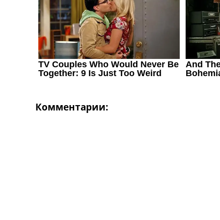
Украина. Первая Лига
Лига Чемпионов
Англия. Премьер Лига
Испания. Ла Лига
Другие Турниры >>>
Таблицы
Таблицы групп Чемпионата Мира
Украина. Премьер-Лига
Украина. Первая Лига
Лига Чемпионов. Таблицы групп
Комментарии:
Англия. Премьер-Лига
Испания. Ла Лига
Все таблицы >>>
Рейтинги
Рейтинг стран УЕФА
Рейтинг клубов УЕФА
Рейтинг ФИФА
ТВ программа