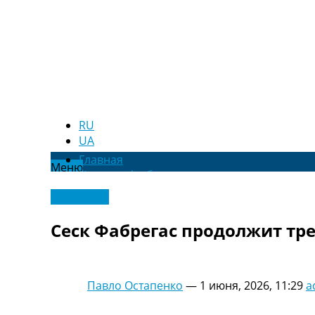
RU
UA
Главная
Меню
Новости футбола
Видео
Эксклюзив
Трансферы
Новости футбола Украины
Сеск Фабрегас продолжит тр
Последние комментарии
Конкурс прогнозов
Логин
Рейтинги
Павло Остапенко
—
1 июня, 2026, 11:29
a
Правила
Коллективный прогноз