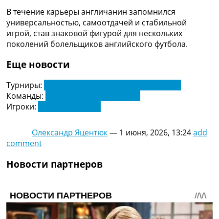
Украина. Премьер-Лига
В течение карьеры англичанин запомнился
Украина. Первая Лига
универсальностью, самоотдачей и стабильной
Лига Чемпионов
игрой, став знаковой фигурой для нескольких
Англия. Премьер Лига
поколений болельщиков английского футбола.
Испания. Ла Лига
Другие Турниры >>>
Еще новости
Таблицы
Таблицы групп Чемпионата Мира
Турниры:
Чемпионат Англии по футболу. АПЛ
Украина. Премьер-Лига
Команды:
Брайтон & Хоув Альбион
Украина. Первая Лига
Игроки:
Джеймс Милнер
Лига Чемпионов. Таблицы групп
Англия. Премьер-Лига
Олександр Яцентюк
—
1 июня, 2026, 13:24
add
Испания. Ла Лига
comment
Все таблицы >>>
Рейтинги
Новости партнеров
Рейтинг стран УЕФА
Рейтинг клубов УЕФА
Рейтинг ФИФА
ТВ программа