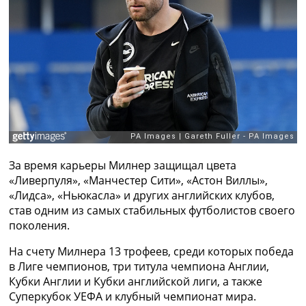
Рейтинг ФИФА
ТВ программа
RU
UA
Categories
Главная
Новости футбола
Видео
За время карьеры Милнер защищал цвета
Трансферы
«Ливерпуля», «Манчестер Сити», «Астон Виллы»,
Новости футбола Украины
«Лидса», «Ньюкасла» и других английских клубов,
Последние комментарии
став одним из самых стабильных футболистов своего
Конкурс прогнозов
поколения.
Логин
Рейтинги
На счету Милнера 13 трофеев, среди которых победа
Правила
в Лиге чемпионов, три титула чемпиона Англии,
Коллективный прогноз
Кубки Англии и Кубки английской лиги, а также
Турниры
Суперкубок УЕФА и клубный чемпионат мира.
Чемпионат Мира