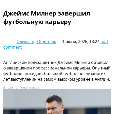
Коллективный прогноз
Турниры
Джеймс Милнер завершил
Чемпионат Мира
футбольную карьеру
Украина. Премьер-Лига
Украина. Первая Лига
Лига Чемпионов
Англия. Премьер Лига
Олександр Яцентюк
—
1 июня, 2026, 13:24
add
Испания. Ла Лига
comment
Другие Турниры >>>
Таблицы
Таблицы групп Чемпионата Мира
Английский полузащитник Джеймс Милнер объявил
Украина. Премьер-Лига
о завершении профессиональной карьеры. Опытный
Украина. Первая Лига
футболист покидает большой футбол после многих
Лига Чемпионов. Таблицы групп
лет выступлений на самом высоком уровне в Англии.
Англия. Премьер-Лига
Embed from Getty Images
Испания. Ла Лига
Все таблицы >>>
Рейтинги
Рейтинг стран УЕФА
Рейтинг клубов УЕФА