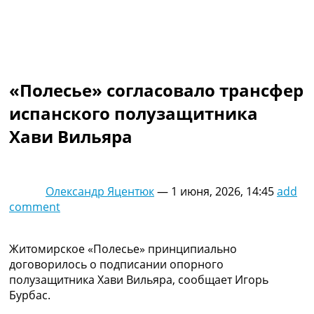
Коллективный прогноз
Турниры
Чемпионат Мира
Украина. Премьер-Лига
Украина. Первая Лига
«Полесье» согласовало трансфер
Лига Чемпионов
Англия. Премьер Лига
испанского полузащитника
Испания. Ла Лига
Хави Вильяра
Другие Турниры >>>
Таблицы
Таблицы групп Чемпионата Мира
Украина. Премьер-Лига
Олександр Яцентюк
—
1 июня, 2026, 14:45
add
Украина. Первая Лига
comment
Лига Чемпионов. Таблицы групп
Англия. Премьер-Лига
Испания. Ла Лига
Житомирское «Полесье» принципиально
Все таблицы >>>
договорилось о подписании опорного
Рейтинги
полузащитника Хави Вильяра, сообщает Игорь
Рейтинг стран УЕФА
Бурбас.
Рейтинг клубов УЕФА