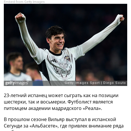
Embed from Getty Images
Рейтинг ФИФА
ТВ программа
RU
UA
Categories
Главная
Новости футбола
Видео
Трансферы
Новости футбола Украины
Последние комментарии
Конкурс прогнозов
23-летний испанец может сыграть как на позиции
Логин
шестерки, так и восьмерки. Футболист является
Рейтинги
питомцем академии мадридского «Реала».
Правила
Коллективный прогноз
В прошлом сезоне Вильяр выступал в испанской
Турниры
Сегунди за «Альбасете», где привлек внимание ряда
Чемпионат Мира