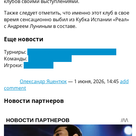
клубов своими выступлениями.
Украина. Премьер-Лига
Украина. Первая Лига
Также следует отметить, что именно этот клуб в свое
Лига Чемпионов
время сенсационно выбил из Кубка Испании «Реал»
Англия. Премьер Лига
с Андреем Луниным в составе.
Испания. Ла Лига
Другие Турниры >>>
Еще новости
Таблицы
Таблицы групп Чемпионата Мира
Турниры:
Чемпионат Украины по футболу. УПЛ
Украина. Премьер-Лига
Команды:
Полесье Житомир
Украина. Первая Лига
Игроки:
Хави Вильяр
Лига Чемпионов. Таблицы групп
Англия. Премьер-Лига
Олександр Яцентюк
—
1 июня, 2026, 14:45
add
Испания. Ла Лига
comment
Все таблицы >>>
Рейтинги
Новости партнеров
Рейтинг стран УЕФА
Рейтинг клубов УЕФА
Рейтинг ФИФА
ТВ программа