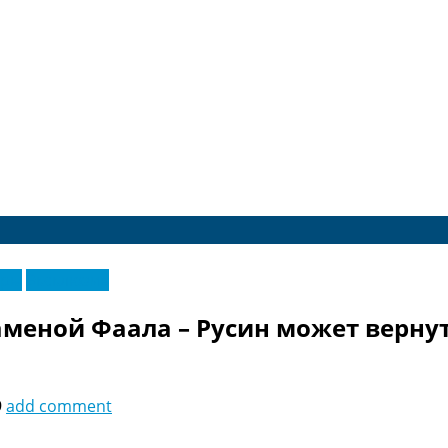
еры
Эксклюзив
аменой Фаала – Русин может вернут
9
add comment