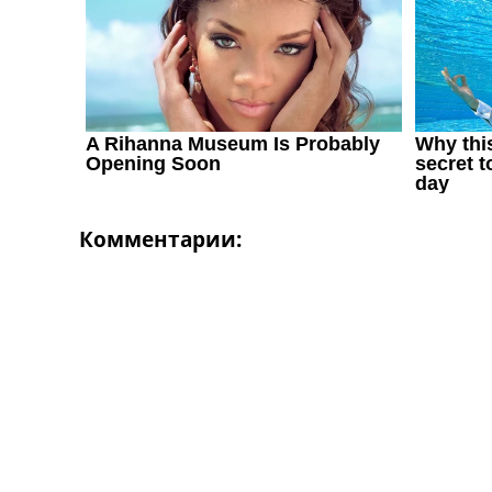
Украина. Первая Лига
Лига Чемпионов
Англия. Премьер Лига
Испания. Ла Лига
Другие Турниры >>>
Таблицы
Таблицы групп Чемпионата Мира
Украина. Премьер-Лига
Украина. Первая Лига
Лига Чемпионов. Таблицы групп
Комментарии:
Англия. Премьер-Лига
Испания. Ла Лига
Все таблицы >>>
Рейтинги
Рейтинг стран УЕФА
Рейтинг клубов УЕФА
Рейтинг ФИФА
ТВ программа