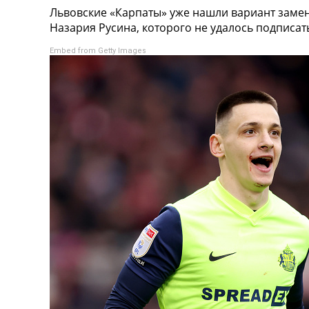
Львовские «Карпаты» уже нашли вариант замен
Турниры
Назария Русина, которого не удалось подписат
Чемпионат Мира
Украина. Премьер-Лига
Embed from Getty Images
Украина. Первая Лига
Лига Чемпионов
Англия. Премьер Лига
Испания. Ла Лига
Другие Турниры >>>
Таблицы
Таблицы групп Чемпионата Мира
Украина. Премьер-Лига
Украина. Первая Лига
Лига Чемпионов. Таблицы групп
Англия. Премьер-Лига
Испания. Ла Лига
Все таблицы >>>
Рейтинги
Рейтинг стран УЕФА
Рейтинг клубов УЕФА
Рейтинг ФИФА