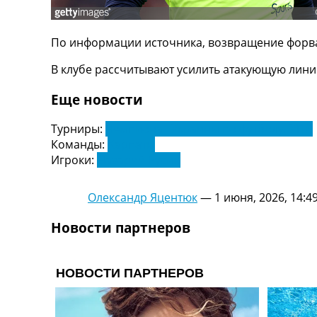
ТВ программа
RU
По информации источника, возвращение форва
UA
В клубе рассчитывают усилить атакующую лини
Categories
Еще новости
Главная
Новости футбола
Турниры:
Чемпионат Украины по футболу. УПЛ
Видео
Команды:
Карпаты
Трансферы
Игроки:
Назарий Русин
Новости футбола Украины
Последние комментарии
Олександр Яцентюк
—
1 июня, 2026, 14:4
Конкурс прогнозов
Логин
Новости партнеров
Рейтинги
Правила
Коллективный прогноз
Турниры
Чемпионат Мира
Украина. Премьер-Лига