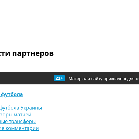
сти партнеров
21+
Матеріали сайту призначені для о
 футбола
футбола Украины
бзоры матчей
ные трансферы
ие комментарии