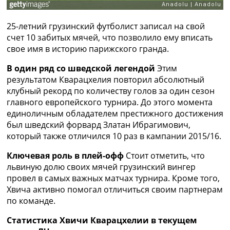
Украина. Премьер-Лига
Украина. Первая Лига
25-летний грузинский футболист записал на свой
Лига Чемпионов
счет 10 забитых мячей, что позволило ему вписать
Англия. Премьер Лига
свое имя в историю парижского гранда.
Испания. Ла Лига
Другие Турниры >>>
В один ряд со шведской легендой
Этим
Таблицы
результатом Кварацхелия повторил абсолютный
Таблицы групп Чемпионата Мира
клубный рекорд по количеству голов за один сезон
Украина. Премьер-Лига
главного европейского турнира. До этого момента
Украина. Первая Лига
единоличным обладателем престижного достижения
Лига Чемпионов. Таблицы групп
был шведский форвард Златан Ибрагимович,
Англия. Премьер-Лига
который также отличился 10 раз в кампании 2015/16.
Испания. Ла Лига
Все таблицы >>>
Ключевая роль в плей-офф
Стоит отметить, что
Рейтинги
львиную долю своих мячей грузинский вингер
Рейтинг стран УЕФА
провел в самых важных матчах турнира. Кроме того,
Рейтинг клубов УЕФА
Хвича активно помогал отличиться своим партнерам
Рейтинг ФИФА
по команде.
ТВ программа
Статистика Хвичи Кварацхелии в текущем