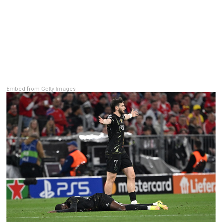
Рейтинг ФИФА
ТВ программа
RU
UA
Categories
Главная
Embed from Getty Images
Новости футбола
Видео
Трансферы
Новости футбола Украины
Последние комментарии
Конкурс прогнозов
Логин
Рейтинги
Правила
Коллективный прогноз
Турниры
Чемпионат Мира