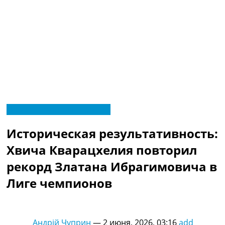
RU
Новости футбола Украины
UA
Главная
Меню
Историческая результативность:
Новости футбола
Видео
Хвича Кварацхелия повторил
Трансферы
рекорд Златана Ибрагимовича в
Новости футбола Украины
Последние комментарии
Лиге чемпионов
Конкурс прогнозов
Логин
Рейтинги
Андрій Чуприн
—
2 июня, 2026, 03:16
add
Правила