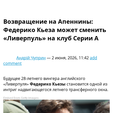
Коллективный прогноз
Турниры
Чемпионат Мира
Возвращение на Апеннины:
Украина. Премьер-Лига
Украина. Первая Лига
Федерико Кьеза может сменить
Лига Чемпионов
«Ливерпуль» на клуб Серии А
Англия. Премьер Лига
Испания. Ла Лига
Другие Турниры >>>
Таблицы
Андрій Чуприн
—
2 июня, 2026, 11:42
add
Таблицы групп Чемпионата Мира
comment
Украина. Премьер-Лига
Украина. Первая Лига
Лига Чемпионов. Таблицы групп
Будущее 28-летнего вингера английского
Англия. Премьер-Лига
«Ливерпуля»
Федерико Кьезы
становится одной из
Испания. Ла Лига
интриг надвигающегося летнего трансферного окна.
Все таблицы >>>
Embed from Getty Images
Рейтинги
Рейтинг стран УЕФА
Рейтинг клубов УЕФА