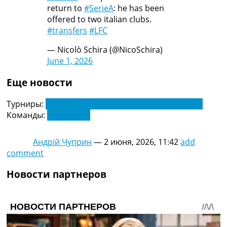
return to
#SerieA
: he has been
offered to two italian clubs.
#transfers
#LFC
— Nicolò Schira (@NicoSchira)
June 1, 2026
Еще новости
Турниры:
Чемпионат Италии по футболу. Серия А
Команды:
Ливерпуль
Андрій Чуприн
—
2 июня, 2026, 11:42
add
comment
Новости партнеров