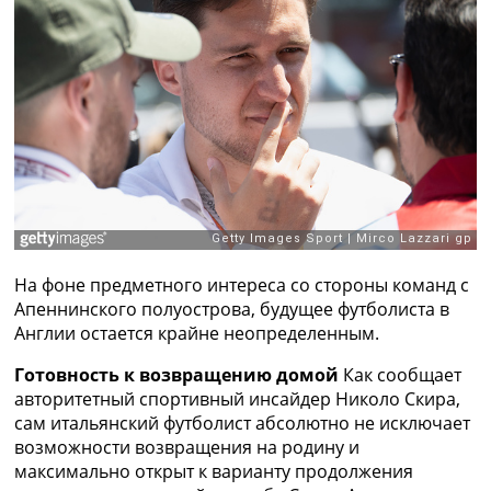
Рейтинг ФИФА
ТВ программа
RU
UA
Categories
Главная
Новости футбола
Видео
Трансферы
На фоне предметного интереса со стороны команд с
Новости футбола Украины
Апеннинского полуострова, будущее футболиста в
Последние комментарии
Англии остается крайне неопределенным.
Конкурс прогнозов
Логин
Готовность к возвращению домой
Как сообщает
Рейтинги
авторитетный спортивный инсайдер Николо Скира,
Правила
сам итальянский футболист абсолютно не исключает
Коллективный прогноз
возможности возвращения на родину и
Турниры
максимально открыт к варианту продолжения
Чемпионат Мира