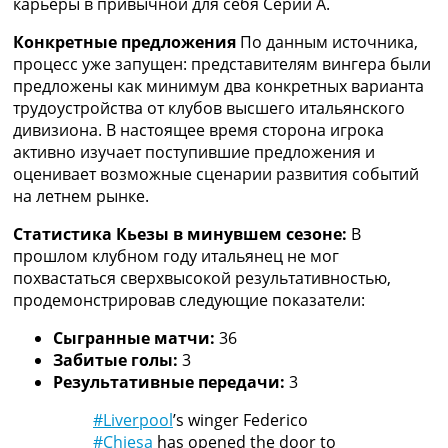
карьеры в привычной для себя Серии А.
Украина. Премьер-Лига
Украина. Первая Лига
Конкретные предложения
По данным источника,
Лига Чемпионов
процесс уже запущен: представителям вингера были
Англия. Премьер Лига
предложены как минимум два конкретных варианта
Испания. Ла Лига
трудоустройства от клубов высшего итальянского
Другие Турниры >>>
дивизиона. В настоящее время сторона игрока
Таблицы
активно изучает поступившие предложения и
Таблицы групп Чемпионата Мира
оценивает возможные сценарии развития событий
Украина. Премьер-Лига
на летнем рынке.
Украина. Первая Лига
Статистика Кьезы в минувшем сезоне:
В
Лига Чемпионов. Таблицы групп
прошлом клубном году итальянец не мог
Англия. Премьер-Лига
похвастаться сверхвысокой результативностью,
Испания. Ла Лига
продемонстрировав следующие показатели:
Все таблицы >>>
Рейтинги
Сыгранные матчи:
36
Рейтинг стран УЕФА
Забитые голы:
3
Рейтинг клубов УЕФА
Результативные передачи:
3
Рейтинг ФИФА
ТВ программа
#Liverpool
’s winger Federico
#Chiesa
has opened the door to