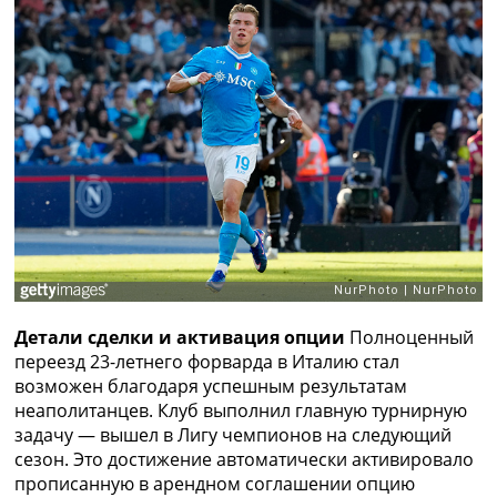
Рейтинг ФИФА
ТВ программа
RU
UA
Categories
Главная
Новости футбола
Видео
Трансферы
Новости футбола Украины
Последние комментарии
Детали сделки и активация опции
Полноценный
Конкурс прогнозов
переезд 23-летнего форварда в Италию стал
Логин
возможен благодаря успешным результатам
Рейтинги
неаполитанцев. Клуб выполнил главную турнирную
Правила
задачу — вышел в Лигу чемпионов на следующий
Коллективный прогноз
сезон. Это достижение автоматически активировало
Турниры
прописанную в арендном соглашении опцию
Чемпионат Мира