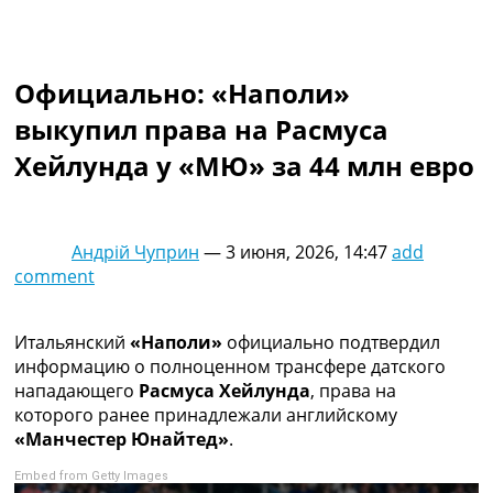
Коллективный прогноз
Турниры
Чемпионат Мира
Официально: «Наполи»
Украина. Премьер-Лига
Украина. Первая Лига
выкупил права на Расмуса
Лига Чемпионов
Хейлунда у «МЮ» за 44 млн евро
Англия. Премьер Лига
Испания. Ла Лига
Другие Турниры >>>
Таблицы
Андрій Чуприн
—
3 июня, 2026, 14:47
add
Таблицы групп Чемпионата Мира
comment
Украина. Премьер-Лига
Украина. Первая Лига
Лига Чемпионов. Таблицы групп
Итальянский
«Наполи»
официально подтвердил
Англия. Премьер-Лига
информацию о полноценном трансфере датского
Испания. Ла Лига
нападающего
Расмуса Хейлунда
, права на
Все таблицы >>>
которого ранее принадлежали английскому
Рейтинги
«Манчестер Юнайтед»
.
Рейтинг стран УЕФА
Embed from Getty Images
Рейтинг клубов УЕФА