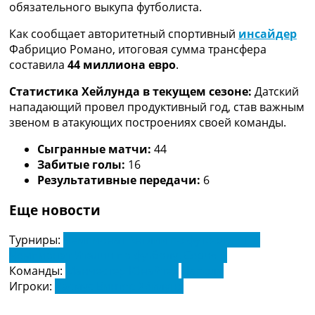
обязательного выкупа футболиста.
Украина. Премьер-Лига
Украина. Первая Лига
Как сообщает авторитетный спортивный
инсайдер
Лига Чемпионов
Фабрицио Романо, итоговая сумма трансфера
Англия. Премьер Лига
составила
44 миллиона евро
.
Испания. Ла Лига
Другие Турниры >>>
Статистика Хейлунда в текущем сезоне:
Датский
Таблицы
нападающий провел продуктивный год, став важным
Таблицы групп Чемпионата Мира
звеном в атакующих построениях своей команды.
Украина. Премьер-Лига
Сыгранные матчи:
44
Украина. Первая Лига
Забитые голы:
16
Лига Чемпионов. Таблицы групп
Результативные передачи:
6
Англия. Премьер-Лига
Испания. Ла Лига
Еще новости
Все таблицы >>>
Рейтинги
Турниры:
Чемпионат Англии по футболу. АПЛ
Рейтинг стран УЕФА
Чемпионат Италии по футболу. Серия А
Рейтинг клубов УЕФА
Команды:
Манчестер Юнайтед
Наполи
Рейтинг ФИФА
Игроки:
Расмус Винтер Хёйлунд
ТВ программа