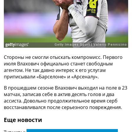
Рейтинг ФИФА
ТВ программа
RU
UA
Categories
Главная
Стороны не смогли отыскать компромисс. Первого
Новости футбола
июля Влахович официально станет свободным
Видео
агентом. Не так давно интерес к его услугам
Трансферы
приписывали «Барселоне» и «Арсеналу».
Новости футбола Украины
Последние комментарии
В прошедшем сезоне Влахович выходил на поле в 23
Конкурс прогнозов
матчах, записав себе в актив десять голов и два
Логин
ассиста. Довольно продолжительное время серб
Рейтинги
восстанавливался после серьезного повреждения.
Правила
Коллективный прогноз
Еще новости
Турниры
Чемпионат Мира