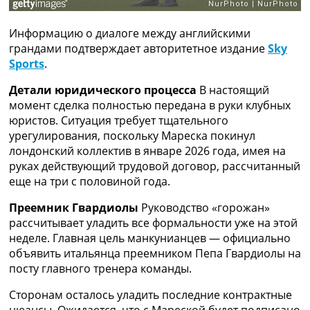
Рейтинг ФИФА
ТВ программа
Информацию о диалоге между английскими
грандами подтверждает авторитетное издание
Sky
RU
Sports
.
UA
Детали юридического процесса
В настоящий
Categories
момент сделка полностью передана в руки клубных
юристов. Ситуация требует тщательного
Главная
урегулирования, поскольку Мареска покинул
Новости футбола
лондонский коллектив в январе 2026 года, имея на
Видео
руках действующий трудовой договор, рассчитанный
Трансферы
еще на три с половиной года.
Новости футбола Украины
Последние комментарии
Преемник Гвардиолы
Руководство «горожан»
Конкурс прогнозов
рассчитывает уладить все формальности уже на этой
Логин
неделе. Главная цель манкунианцев — официально
Рейтинги
объявить итальянца преемником Пепа Гвардиолы на
Правила
посту главного тренера команды.
Коллективный прогноз
Турниры
Сторонам осталось уладить последние контрактные
Чемпионат Мира