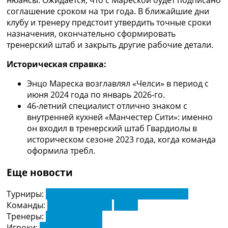
нюансы. Ожидается, что с Мареской будет подписано
Украина. Премьер-Лига
соглашение сроком на три года. В ближайшие дни
Украина. Первая Лига
клубу и тренеру предстоит утвердить точные сроки
Лига Чемпионов
назначения, окончательно сформировать
Англия. Премьер Лига
тренерский штаб и закрыть другие рабочие детали.
Испания. Ла Лига
Другие Турниры >>>
Историческая справка:
Таблицы
Энцо Мареска возглавлял «Челси» в период с
Таблицы групп Чемпионата Мира
июня 2024 года по январь 2026-го.
Украина. Премьер-Лига
46-летний специалист отлично знаком с
Украина. Первая Лига
внутренней кухней «Манчестер Сити»: именно
Лига Чемпионов. Таблицы групп
он входил в тренерский штаб Гвардиолы в
Англия. Премьер-Лига
историческом сезоне 2023 года, когда команда
Испания. Ла Лига
оформила требл.
Все таблицы >>>
Рейтинги
Еще новости
Рейтинг стран УЕФА
Рейтинг клубов УЕФА
Турниры:
Чемпионат Англии по футболу. АПЛ
Рейтинг ФИФА
Команды:
Манчестер Сити
Челси
ТВ программа
Тренеры:
Энцо Мареска
Игроки:
Михаил Мудрик