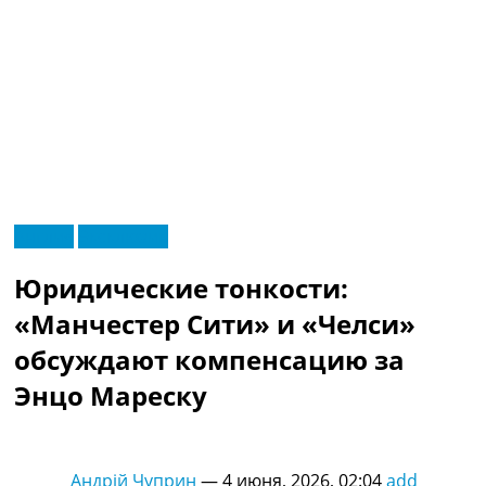
RU
Англия
Эксклюзив
UA
Главная
Меню
Юридические тонкости:
Новости футбола
Видео
«Манчестер Сити» и «Челси»
Трансферы
обсуждают компенсацию за
Новости футбола Украины
Последние комментарии
Энцо Мареску
Конкурс прогнозов
Логин
Рейтинги
Андрій Чуприн
—
4 июня, 2026, 02:04
add
Правила