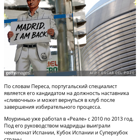
Рейтинг ФИФА
ТВ программа
RU
UA
Categories
Главная
Новости футбола
Видео
Трансферы
Новости футбола Украины
По словам Переса, португальский специалист
Последние комментарии
является его кандидатом на должность наставника
Конкурс прогнозов
«сливочных» и может вернуться в клуб после
Логин
завершения избирательного процесса.
Рейтинги
Правила
Моуринью уже работал в «Реале» с 2010 по 2013 год.
Коллективный прогноз
Под его руководством мадридцы выиграли
Турниры
чемпионат Испании, Кубок Испании и Суперкубок
Чемпионат Мира
страны.