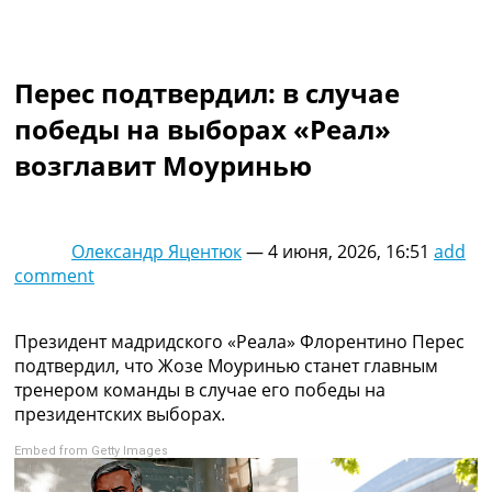
Коллективный прогноз
Турниры
Чемпионат Мира
Перес подтвердил: в случае
Украина. Премьер-Лига
Украина. Первая Лига
победы на выборах «Реал»
Лига Чемпионов
возглавит Моуринью
Англия. Премьер Лига
Испания. Ла Лига
Другие Турниры >>>
Таблицы
Олександр Яцентюк
—
4 июня, 2026, 16:51
add
Таблицы групп Чемпионата Мира
comment
Украина. Премьер-Лига
Украина. Первая Лига
Лига Чемпионов. Таблицы групп
Президент мадридского «Реала» Флорентино Перес
Англия. Премьер-Лига
подтвердил, что Жозе Моуринью станет главным
Испания. Ла Лига
тренером команды в случае его победы на
Все таблицы >>>
президентских выборах.
Рейтинги
Embed from Getty Images
Рейтинг стран УЕФА
Рейтинг клубов УЕФА