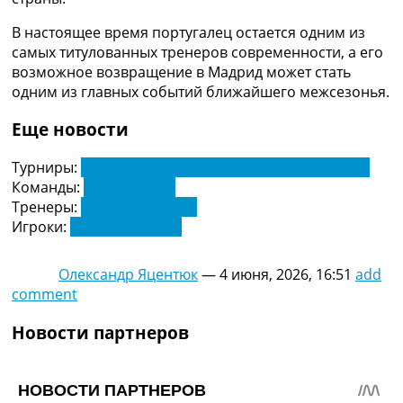
Украина. Премьер-Лига
В настоящее время португалец остается одним из
Украина. Первая Лига
самых титулованных тренеров современности, а его
Лига Чемпионов
возможное возвращение в Мадрид может стать
Англия. Премьер Лига
одним из главных событий ближайшего межсезонья.
Испания. Ла Лига
Другие Турниры >>>
Еще новости
Таблицы
Таблицы групп Чемпионата Мира
Турниры:
Чемпионат Испании по футболу. Ла Лига
Украина. Премьер-Лига
Команды:
Реал Мадрид
Украина. Первая Лига
Тренеры:
Жозе Моуринью
Лига Чемпионов. Таблицы групп
Игроки:
Килиан Мбаппе
Англия. Премьер-Лига
Испания. Ла Лига
Все таблицы >>>
Олександр Яцентюк
—
4 июня, 2026, 16:51
add
Рейтинги
comment
Рейтинг стран УЕФА
Рейтинг клубов УЕФА
Новости партнеров
Рейтинг ФИФА
ТВ программа