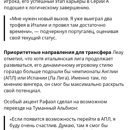
игрока, его успешный этап карьеры в Серии А
Украина. Премьер-Лига
подошел к логическому завершению.
Украина. Первая Лига
Лига Чемпионов
«Мне нужен новый вызов. Я уже выиграл два
Англия. Премьер Лига
трофея в Италии и провел там достаточно
Испания. Ла Лига
времени», — подчеркнул португалец, оценивая
Другие Турниры >>>
свой текущий статус.
Таблицы
Таблицы групп Чемпионата Мира
Приоритетные направления для трансфера
Леау
Украина. Премьер-Лига
отметил, что хотя итальянская лига продолжает
Украина. Первая Лига
развиваться, его динамичному игровому стилю
Лига Чемпионов. Таблицы групп
гораздо больше подошли бы чемпионаты Англии
Англия. Премьер-Лига
(АПЛ) или Испании (Ла Лига). Именно там, по
Испания. Ла Лига
мнению вингера, он смог бы максимально раскрыть
Все таблицы >>>
свой потенциал.
Рейтинги
Рейтинг стран УЕФА
Особый акцент Рафаэл сделал на возможном
Рейтинг клубов УЕФА
переезде на Туманный Альбион:
Рейтинг ФИФА
«Если появится возможность перейти в АПЛ, я
ТВ программа
буду очень счастлив. Думаю, там я смог бы