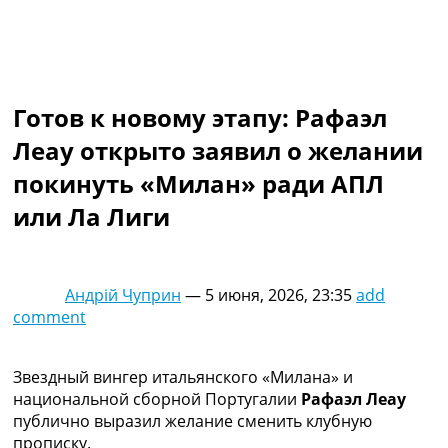
Коллективный прогноз
Турниры
Чемпионат Мира
Украина. Премьер-Лига
Украина. Первая Лига
Готов к новому этапу: Рафаэл
Лига Чемпионов
Леау открыто заявил о желании
Англия. Премьер Лига
Испания. Ла Лига
покинуть «Милан» ради АПЛ
Другие Турниры >>>
или Ла Лиги
Таблицы
Таблицы групп Чемпионата Мира
Украина. Премьер-Лига
Украина. Первая Лига
Андрій Чуприн
—
5 июня, 2026, 23:35
add
Лига Чемпионов. Таблицы групп
comment
Англия. Премьер-Лига
Испания. Ла Лига
Все таблицы >>>
Звездный вингер итальянского «Милана» и
Рейтинги
национальной сборной Португалии
Рафаэл Леау
Рейтинг стран УЕФА
публично выразил желание сменить клубную
Рейтинг клубов УЕФА
прописку.