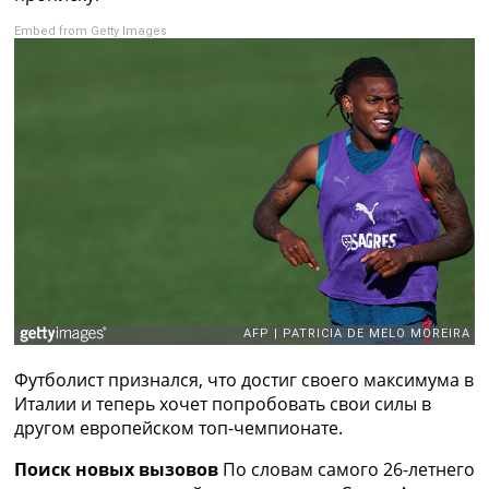
Рейтинг ФИФА
Embed from Getty Images
ТВ программа
RU
UA
Categories
Главная
Новости футбола
Видео
Трансферы
Новости футбола Украины
Последние комментарии
Конкурс прогнозов
Логин
Футболист признался, что достиг своего максимума в
Рейтинги
Италии и теперь хочет попробовать свои силы в
Правила
другом европейском топ-чемпионате.
Коллективный прогноз
Турниры
Поиск новых вызовов
По словам самого 26-летнего
Чемпионат Мира