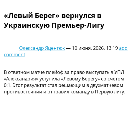
Коллективный прогноз
Турниры
«Левый Берег» вернулся в
Чемпионат Мира
Украинскую Премьер-Лигу
Украина. Премьер-Лига
Украина. Первая Лига
Лига Чемпионов
Англия. Премьер Лига
Олександр Яцентюк
—
10 июня, 2026, 13:19
add
Испания. Ла Лига
comment
Другие Турниры >>>
Таблицы
Таблицы групп Чемпионата Мира
В ответном матче плейоф за право выступать в УПЛ
Украина. Премьер-Лига
«Александрия» уступила «Левому Берегу» со счетом
Украина. Первая Лига
0:1. Этот результат стал решающим в двухматчевом
Лига Чемпионов. Таблицы групп
противостоянии и отправил команду в Первую лигу.
Англия. Премьер-Лига
Испания. Ла Лига
Все таблицы >>>
Рейтинги
Рейтинг стран УЕФА
Рейтинг клубов УЕФА