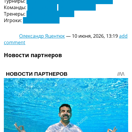
Турниры:
Чемпионат Украины по футболу. УПЛ
Команды:
Александрия
ФК Левый Берег
Тренеры:
Александр Рябоконь
Игроки:
Евгений Банада
Олександр Яцентюк
—
10 июня, 2026, 13:19
add
comment
Новости партнеров