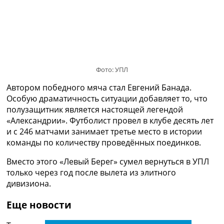
Украина. Премьер-Лига
Украина. Первая Лига
Лига Чемпионов
Англия. Премьер Лига
Испания. Ла Лига
Другие Турниры >>>
Фото: УПЛ
Таблицы
Таблицы групп Чемпионата Мира
Автором победного мяча стал Евгений Банада.
Украина. Премьер-Лига
Особую драматичность ситуации добавляет то, что
Украина. Первая Лига
полузащитник является настоящей легендой
Лига Чемпионов. Таблицы групп
«Александрии». Футболист провел в клубе десять лет
Англия. Премьер-Лига
и с 246 матчами занимает третье место в истории
Испания. Ла Лига
команды по количеству проведённых поединков.
Все таблицы >>>
Вместо этого «Левый Берег» сумел вернуться в УПЛ
Рейтинги
только через год после вылета из элитного
Рейтинг стран УЕФА
дивизиона.
Рейтинг клубов УЕФА
Рейтинг ФИФА
Еще новости
ТВ программа