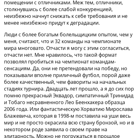
помещении с отличниками. Меж тем, отличники,
столкнувшись с более слабой конкуренцией,
неизбежно начнут снижать к себе требования и не
менее неизбежно придут к деградации.
Люди с более богатым болельщицким опытом, чем у
меня, считают, что и 32 команды на чемпионате
мира многовато. Отчасти я могу с этим согласиться,
отчасти нет. Мне нравилось, что такой формат
позволял пробиться на чемпионат командам-
сенсациям. Да, они не претендовали на победу, но
показывали вполне приличный футбол, порой даже
более качественный, чем фавориты на начальных
стадиях турнира. Двадцать лет прошло, а я до сих пор
помню прекрасный Эквадор, симпатичный Тринидад
и Тобаго несравненного Лео Беенхакера образца
2006 года. Или фантастическую Хорватию Мирослава
Блажевича, которая в 1998-м поставила на уши весь
мир и не просто окрасила всю страну бронзой, но и в
некотором роде заявила о своем праве на
элитарность. Можно не погружаться в прошлое