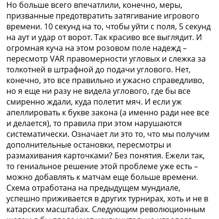
Но больше всего впечатлили, конечно, меры,
призванные предотвратить затягивание игрового
времени. 10 секунд на то, чтобы уйти с поля, 5 секунд
на аут и удар от ворот. Так красиво все выглядит. И
огромная куча на этом розовом поле надежд –
пересмотр VAR правомерности угловых и слежка за
толкотней в штрафной до подачи углового. Нет,
конечно, это все правильно и ужасно справедливо,
но я еще ни разу не видела углового, где бы все
смиренно ждали, куда полетит мяч. И если уж
апеллировать к букве закона (а именно ради нее все
и делается), то правила при этом нарушаются
систематически. Означает ли это то, что мы получим
дополнительные остановки, пересмотры и
размахивания карточками? Без понятия. Ежели так,
то гениальное решение этой проблеме уже есть –
можно добавлять к матчам еще больше времени.
Схема отработана на предыдущем мундиале,
успешно приживается в других турнирах, хоть и не в
катарских масштабах. Следующим революционным