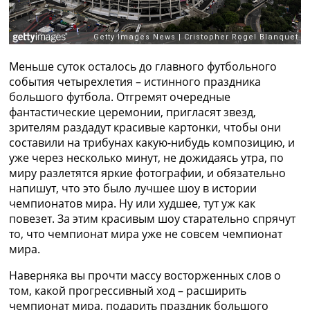
Рейтинг ФИФА
ТВ программа
RU
UA
Меньше суток осталось до главного футбольного
события четырехлетия – истинного праздника
Categories
большого футбола. Отгремят очередные
фантастические церемонии, пригласят звезд,
Главная
зрителям раздадут красивые картонки, чтобы они
Новости футбола
составили на трибунах какую-нибудь композицию, и
Видео
уже через несколько минут, не дожидаясь утра, по
Трансферы
миру разлетятся яркие фотографии, и обязательно
Новости футбола Украины
напишут, что это было лучшее шоу в истории
Последние комментарии
чемпионатов мира. Ну или худшее, тут уж как
Конкурс прогнозов
повезет. За этим красивым шоу старательно спрячут
Логин
то, что чемпионат мира уже не совсем чемпионат
Рейтинги
мира.
Правила
Коллективный прогноз
Наверняка вы прочти массу восторженных слов о
Турниры
том, какой прогрессивный ход – расширить
Чемпионат Мира
чемпионат мира, подарить праздник большого