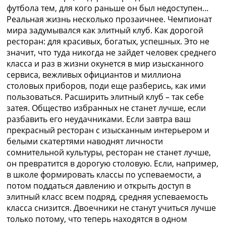
Украина. Премьер-Лига
футбола тем, для кого раньше он был недоступен…
Украина. Первая Лига
Реальная жизнь несколько прозаичнее. Чемпионат
Лига Чемпионов
мира задумывался как элитный клуб. Как дорогой
Англия. Премьер Лига
ресторан: для красивых, богатых, успешных. Это не
Испания. Ла Лига
значит, что туда никогда не зайдет человек среднего
Другие Турниры >>>
класса и раз в жизни окунется в мир изысканного
Таблицы
сервиса, вежливых официантов и миллиона
Таблицы групп Чемпионата Мира
столовых приборов, поди еще разберись, как ими
Украина. Премьер-Лига
пользоваться. Расширить элитный клуб – так себе
Украина. Первая Лига
затея. Общество избранных не станет лучше, если
Лига Чемпионов. Таблицы групп
разбавить его неудачниками. Если завтра ваш
Англия. Премьер-Лига
прекрасный ресторан с изысканным интерьером и
Испания. Ла Лига
белыми скатертями наводнят личности
Все таблицы >>>
сомнительной культуры, ресторан не станет лучше,
Рейтинги
он превратится в дорогую столовую. Если, например,
Рейтинг стран УЕФА
в школе формировать классы по успеваемости, а
Рейтинг клубов УЕФА
потом поддаться давлению и открыть доступ в
Рейтинг ФИФА
элитный класс всем подряд, средняя успеваемость
ТВ программа
класса снизится. Двоечники не станут учиться лучше
только потому, что теперь находятся в одном