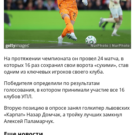
Рейтинг ФИФА
ТВ программа
RU
UA
Categories
Главная
На протяжении чемпионата он провел 24 матча, в
Новости футбола
которых 16 раз сохранил свои ворота «сухими», став
Видео
одним из ключевых игроков своего клуба.
Трансферы
Новости футбола Украины
Победителя определили по результатам
Последние комментарии
голосования, в котором принимали участие все 16
Конкурс прогнозов
клубов УПЛ.
Логин
Рейтинги
Вторую позицию в опросе занял голкипер львовских
Правила
«Карпат» Назар Домчак, а тройку лучших замкнул
Коллективный прогноз
Алексей Паламарчук.
Турниры
Чемпионат Мира
Еще новости