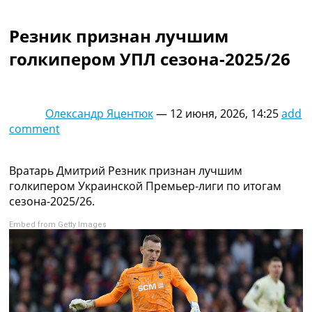
Коллективный прогноз
Турниры
Резник признан лучшим
Чемпионат Мира
голкипером УПЛ сезона-2025/26
Украина. Премьер-Лига
Украина. Первая Лига
Лига Чемпионов
Англия. Премьер Лига
Олександр Яцентюк
—
12 июня, 2026, 14:25
add
Испания. Ла Лига
comment
Другие Турниры >>>
Таблицы
Таблицы групп Чемпионата Мира
Вратарь Дмитрий Резник признан лучшим
Украина. Премьер-Лига
голкипером Украинской Премьер-лиги по итогам
Украина. Первая Лига
сезона-2025/26.
Лига Чемпионов. Таблицы групп
Embed from Getty Images
Англия. Премьер-Лига
Испания. Ла Лига
Все таблицы >>>
Рейтинги
Рейтинг стран УЕФА
Рейтинг клубов УЕФА