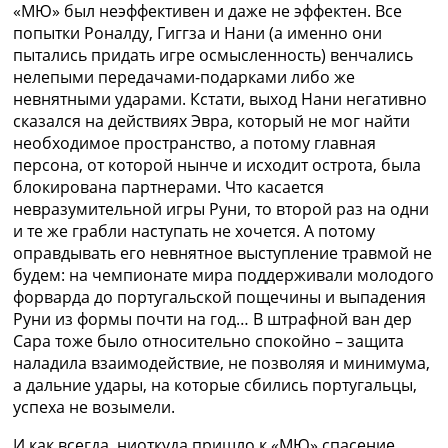
«МЮ» был неэффективен и даже не эффектен. Все
попытки Роналду, Гиггза и Нани (а именно они
пытались придать игре осмысленность) венчались
нелепыми передачами-подарками либо же
невнятными ударами. Кстати, выход Нани негативно
сказался на действиях Эвра, который не мог найти
необходимое пространство, а потому главная
персона, от которой нынче и исходит острота, была
блокирована партнерами. Что касается
невразумительной игры Руни, то второй раз на одни
и те же грабли наступать не хочется. А потому
оправдывать его невнятное выступление травмой не
будем: на чемпионате мира поддерживали молодого
форварда до португальской пощечины и выпадения
Руни из формы почти на год… В штрафной ван дер
Сара тоже было относительно спокойно – защита
наладила взаимодействие, не позволяя и минимума,
а дальние удары, на которые сбились португальцы,
успеха не возымели.
И как всегда, ниоткуда пришло к «МЮ» спасение.