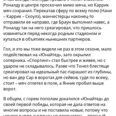
Роналду в центре проскочил мимо мяча, но Каррик
мяч сохранил. Перекатав сферу по всему полю (Нани
– Каррик – Скоулз), манчестерцы наконец-то
отправили ее направо, где Браун выполнил навес, а
Роналду так на него среагировал, что пришлось
извиняться перед некогда родным стадионом и
купаться в объятиях нынешних партнеров.
Гол, и это мы тоже видели не раз в этом сезоне, мало
подействовал на «Юнайтед», зато окрылил
соперника. «Спортинг» стал быстрее и живее, но с
ударом не складывалось. Разве что Тонел блестяще
среагировал на идеальный пас-парашют из глубины,
но ван дер Сар в воротах для сейвов, судя по всему,
стоит – мяч отлетел в поле, а Янник пробил выше
ворот.
В общем, с горем пополам докатился «Юнайтед» до
своей первой победы, которая не дала ответов на
многие вопросы и не поставила новые, потому что
ничего в игре англичан не изменилось – пресный