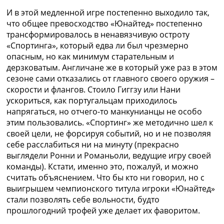
И в этой медленной игре постепенно выходило так,
что общее превосходство «Юнайтед» постепенно
трансформировалось в ненавязчивую остроту
«Спортинга», который едва ли был чрезмерно
опасным, но как минимум старательным и
дерзковатым. Англичане же в который уже раз в этом
сезоне сами отказались от главного своего оружия –
скорости и флангов. Стоило Гиггзу или Нани
ускориться, как португальцам приходилось
напрягаться, но отчего-то манкунианцы не особо
этим пользовались. «Спортинг» же методично шел к
своей цели, не форсируя событий, но и не позволяя
себе расслабиться ни на минуту (прекрасно
выглядели Ронни и Романьоли, ведущие игру своей
команды). Кстати, именно это, пожалуй, и можно
считать объяснением. Что бы кто ни говорил, но с
выигрышем чемпионского титула игроки «Юнайтед»
стали позволять себе вольности, будто
прошлогодний трофей уже делает их фаворитом.