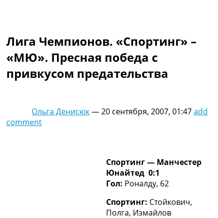
Коллективный прогноз
Турниры
Чемпионат Мира
Лига Чемпионов. «Спортинг» –
Украина. Премьер-Лига
Украина. Первая Лига
«МЮ». Пресная победа с
Лига Чемпионов
привкусом предательства
Англия. Премьер Лига
Испания. Ла Лига
Другие Турниры >>>
Таблицы
Ольга Денисюк
—
20 сентября, 2007, 01:47
add
Таблицы групп Чемпионата Мира
comment
Украина. Премьер-Лига
Украина. Первая Лига
Лига Чемпионов. Таблицы групп
Англия. Премьер-Лига
Спортинг — Манчестер
Испания. Ла Лига
Юнайтед 0:1
Все таблицы >>>
Гол:
Роналду, 62
Рейтинги
Спортинг:
Стойкович,
Рейтинг стран УЕФА
Полга, Измайлов
Рейтинг клубов УЕФА