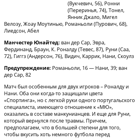
(Вукчевич, 56), Ронни
Рейтинг ФИФА
(Переринья, 74), Тонел,
ТВ программа
Янник Джало, Мигел
RU
Велозу, Жоау Моутинью, Романьоли (Пурович, 68),
UA
Лиедсон, Абел
Categories
Манчестер Юнайтед:
ван дер Сар, Эвра,
Фердинанд, Браун, К. Роналду (Тевес, 87), Руни (Саа,
Главная
72), Гиггз (Андерсон, 76), Видич, Каррик, Нани, Скоулз
Новости футбола
Предупреждение:
Романьоли, 16 — Нани, 39; ван
Видео
дер Сар, 82
Трансферы
Новости футбола Украины
Матч был особенным для двух игроков – Роналду и
Последние комментарии
Нани. Оба они когда-то защищали цвета
Конкурс прогнозов
«Спортинга», но с легкой руки одного португальского
Логин
специалиста, имеющего отношение к «МЮ»,
Рейтинги
оказались в составе манкунианцев. И еще для Руни,
Правила
который вернулся после травмы. Причем,
Коллективный прогноз
предполагаем, что в большей степени для того,
Турниры
чтобы вкусить хоть немного футбола перед
Чемпионат Мира