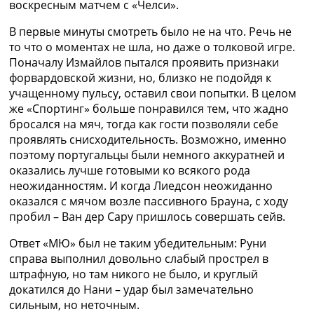
воскресным матчем с «Челси».
Украина. Премьер-Лига
Украина. Первая Лига
В первые минуты смотреть было не на что. Речь не
Лига Чемпионов
то что о моментах не шла, но даже о толковой игре.
Англия. Премьер Лига
Поначалу Измайлов пытался проявить признаки
Испания. Ла Лига
форвардовской жизни, но, близко не подойдя к
Другие Турниры >>>
учащенному пульсу, оставил свои попытки. В целом
Таблицы
же «Спортинг» больше понравился тем, что жадно
Таблицы групп Чемпионата Мира
бросался на мяч, тогда как гости позволяли себе
Украина. Премьер-Лига
проявлять снисходительность. Возможно, именно
Украина. Первая Лига
поэтому португальцы были немного аккуратней и
Лига Чемпионов. Таблицы групп
оказались лучше готовыми ко всякого рода
Англия. Премьер-Лига
неожиданностям. И когда Лиедсон неожиданно
Испания. Ла Лига
оказался с мячом возле пассивного Брауна, с ходу
Все таблицы >>>
пробил – Ван дер Сару пришлось совершать сейв.
Рейтинги
Рейтинг стран УЕФА
Ответ «МЮ» был не таким убедительным: Руни
Рейтинг клубов УЕФА
справа выполнил довольно слабый прострел в
Рейтинг ФИФА
штрафную, но там никого не было, и круглый
ТВ программа
докатился до Нани – удар был замечательно
сильным, но неточным.