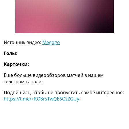
Украина. Премьер-Лига
Украина. Первая Лига
Лига Чемпионов
Англия. Премьер Лига
Испания. Ла Лига
Другие Турниры >>>
Источник видео:
Megogo
Таблицы
Таблицы групп Чемпионата Мира
Голы:
Украина. Премьер-Лига
Украина. Первая Лига
Карточки:
Лига Чемпионов. Таблицы групп
Англия. Премьер-Лига
Еще больше видеообзоров матчей в нашем
Испания. Ла Лига
телеграм канале.
Все таблицы >>>
Подпишись, чтобы не пропустить самое интересное:
Рейтинги
https://t.me/+KO8rsTwQE6QzZGUy
Рейтинг стран УЕФА
Рейтинг клубов УЕФА
Рейтинг ФИФА
ТВ программа