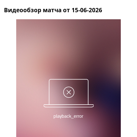
Рейтинг ФИФА
Видеообзор матча от 15-06-2026
ТВ программа
RU
UA
Categories
Главная
Новости футбола
Видео
Трансферы
Новости футбола Украины
Последние комментарии
Конкурс прогнозов
Логин
Рейтинги
Правила
Коллективный прогноз
Турниры
Чемпионат Мира