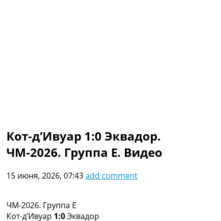
Коллективный прогноз
Турниры
Чемпионат Мира
Украина. Премьер-Лига
Украина. Первая Лига
Лига Чемпионов
Англия. Премьер Лига
Испания. Ла Лига
Другие Турниры >>>
Таблицы
Таблицы групп Чемпионата Мира
Украина. Премьер-Лига
Кот-д’Ивуар 1:0 Эквадор.
Украина. Первая Лига
ЧМ-2026. Группа E. Видео
Лига Чемпионов. Таблицы групп
Англия. Премьер-Лига
Испания. Ла Лига
15 июня, 2026, 07:43
add comment
Все таблицы >>>
Рейтинги
Рейтинг стран УЕФА
ЧМ-2026. Группа E
Рейтинг клубов УЕФА
Кот-д’Ивуар
1:0
Эквадор