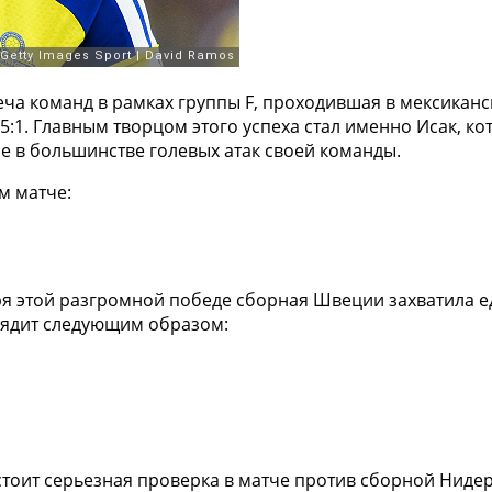
ча команд в рамках группы F, проходившая в мексикан
5:1. Главным творцом этого успеха стал именно Исак,
ие в большинстве голевых атак своей команды.
м матче:
я этой разгромной победе сборная Швеции захватила ед
глядит следующим образом:
стоит серьезная проверка в матче против сборной Ниде