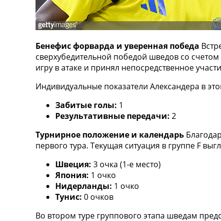
ТВ программа
RU
UA
Бенефис форварда и уверенная победа
Встре
Categories
сверхубедительной победой шведов со счетом 
игру в атаке и принял непосредственное участ
Главная
Индивидуальные показатели Александера в это
Новости футбола
Видео
Забитые голы:
1
Трансферы
Результативные передачи:
2
Новости футбола Украины
Последние комментарии
Турнирное положение и календарь
Благодар
Конкурс прогнозов
первого тура. Текущая ситуация в группе F вы
Логин
Швеция:
3 очка (1-е место)
Рейтинги
Япония:
1 очко
Правила
Нидерланды:
1 очко
Коллективный прогноз
Тунис:
0 очков
Турниры
Чемпионат Мира
Во втором туре группового этапа шведам пред
Украина. Премьер-Лига