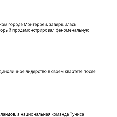
ском городе Монтеррей, завершилась
 который продемонстрировал феноменальную
иноличное лидерство в своем квартете после
рландов, а национальная команда Туниса