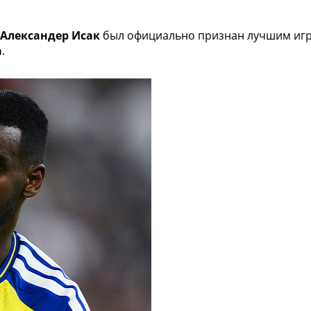
Александер Исак
был официально признан лучшим игро
а
.