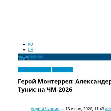
RU
UA
Главная
Меню
Новости футбола
Видео
Чемпионат Мира
Эксклюзив
Трансферы
Новости футбола Украины
Герой Монтеррея: Александе
Последние комментарии
Тунис на ЧМ-2026
Конкурс прогнозов
Логин
Рейтинги
Правила
Андрій Чуприн
—
15 июня, 2026, 11:43
ad
Коллективный прогноз