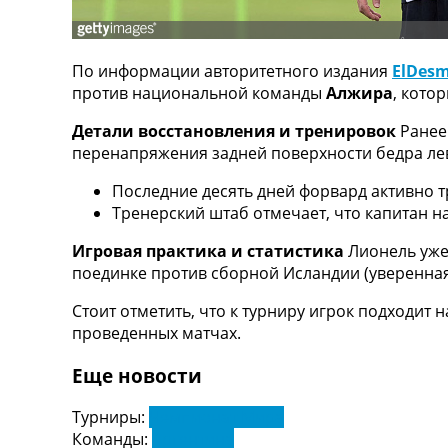
ТВ программа
RU
По информации авторитетного издания
ElDes
UA
против национальной команды
Алжира
, кото
Categories
Детали восстановления и тренировок
Ранее
перенапряжения задней поверхности бедра лев
Главная
Новости футбола
Последние десять дней форвард активно т
Видео
Тренерский штаб отмечает, что капитан н
Трансферы
Новости футбола Украины
Игровая практика и статистика
Лионель уже 
Последние комментарии
поединке против сборной Исландии (уверенная 
Конкурс прогнозов
Стоит отметить, что к турниру игрок подходит 
Логин
проведенных матчах.
Рейтинги
Правила
Еще новости
Коллективный прогноз
Турниры
Турниры:
Чемпионат Мира
Чемпионат Мира
Команды:
Аргентина
Украина. Премьер-Лига