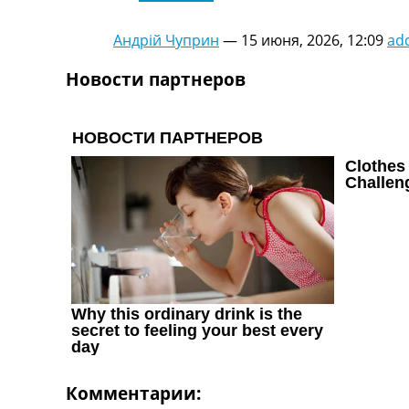
Украина. Первая Лига
Лига Чемпионов
Андрій Чуприн
—
15 июня, 2026, 12:09
ad
Англия. Премьер Лига
Испания. Ла Лига
Новости партнеров
Другие Турниры >>>
Таблицы
Таблицы групп Чемпионата Мира
Украина. Премьер-Лига
Украина. Первая Лига
Лига Чемпионов. Таблицы групп
Англия. Премьер-Лига
Испания. Ла Лига
Все таблицы >>>
Рейтинги
Рейтинг стран УЕФА
Рейтинг клубов УЕФА
Рейтинг ФИФА
ТВ программа
Комментарии: