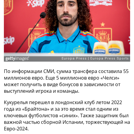
Рейтинг ФИФА
ТВ программа
RU
UA
Categories
Главная
Новости футбола
Видео
По информации СМИ, сумма трансфера составила 55
Трансферы
миллионов евро. Еще 5 миллионов евро «Челси»
Новости футбола Украины
может получить в виде бонусов в зависимости от
Последние комментарии
выступлений игрока и команды.
Конкурс прогнозов
Логин
Кукурелья перешел в лондонский клуб летом 2022
Рейтинги
года из «Брайтона» и за это время стал одним из
Правила
ключевых футболистов «синих». Также защитник был
Коллективный прогноз
важной частью сборной Испании, торжествующей на
Турниры
Евро-2024.
Чемпионат Мира