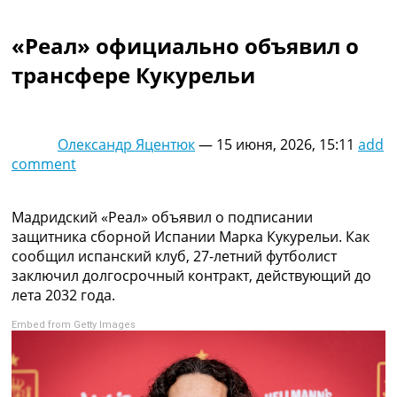
Коллективный прогноз
Турниры
«Реал» официально объявил о
Чемпионат Мира
трансфере Кукурельи
Украина. Премьер-Лига
Украина. Первая Лига
Лига Чемпионов
Англия. Премьер Лига
Олександр Яцентюк
—
15 июня, 2026, 15:11
add
Испания. Ла Лига
comment
Другие Турниры >>>
Таблицы
Таблицы групп Чемпионата Мира
Мадридский «Реал» объявил о подписании
Украина. Премьер-Лига
защитника сборной Испании Марка Кукурельи. Как
Украина. Первая Лига
сообщил испанский клуб, 27-летний футболист
Лига Чемпионов. Таблицы групп
заключил долгосрочный контракт, действующий до
Англия. Премьер-Лига
лета 2032 года.
Испания. Ла Лига
Embed from Getty Images
Все таблицы >>>
Рейтинги
Рейтинг стран УЕФА
Рейтинг клубов УЕФА