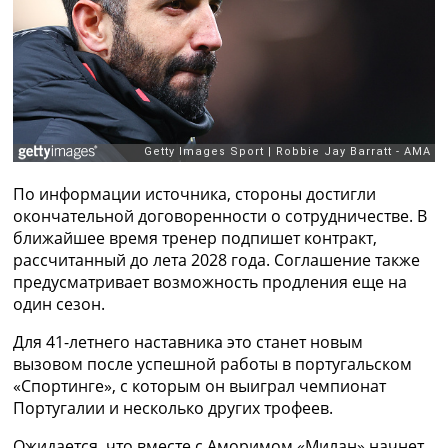
Рейтинг ФИФА
ТВ программа
RU
UA
Categories
Главная
По информации источника, стороны достигли
Новости футбола
окончательной договоренности о сотрудничестве. В
Видео
ближайшее время тренер подпишет контракт,
Трансферы
рассчитанный до лета 2028 года. Соглашение также
Новости футбола Украины
предусматривает возможность продления еще на
Последние комментарии
один сезон.
Конкурс прогнозов
Логин
Для 41-летнего наставника это станет новым
Рейтинги
вызовом после успешной работы в португальском
Правила
«Спортинге», с которым он выиграл чемпионат
Коллективный прогноз
Португалии и несколько других трофеев.
Турниры
Чемпионат Мира
Ожидается, что вместе с Аморимом «Милан» начнет