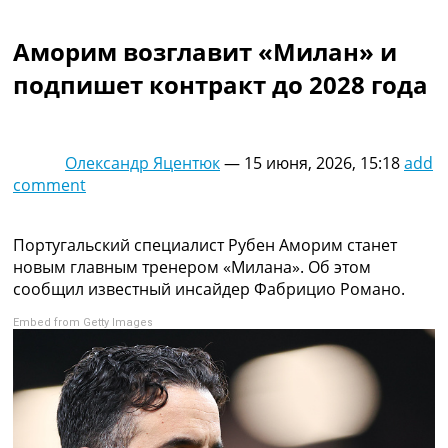
Коллективный прогноз
Турниры
Аморим возглавит «Милан» и
Чемпионат Мира
подпишет контракт до 2028 года
Украина. Премьер-Лига
Украина. Первая Лига
Лига Чемпионов
Англия. Премьер Лига
Олександр Яцентюк
—
15 июня, 2026, 15:18
add
Испания. Ла Лига
comment
Другие Турниры >>>
Таблицы
Таблицы групп Чемпионата Мира
Португальский специалист Рубен Аморим станет
Украина. Премьер-Лига
новым главным тренером «Милана». Об этом
Украина. Первая Лига
сообщил известный инсайдер Фабрицио Романо.
Лига Чемпионов. Таблицы групп
Embed from Getty Images
Англия. Премьер-Лига
Испания. Ла Лига
Все таблицы >>>
Рейтинги
Рейтинг стран УЕФА
Рейтинг клубов УЕФА