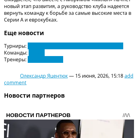
Украина. Премьер-Лига
новый этап развития, а руководство клуба надеется
Украина. Первая Лига
вернуть команду к борьбе за самые высокие места в
Лига Чемпионов
Серии А и еврокубках.
Англия. Премьер Лига
Испания. Ла Лига
Еще новости
Другие Турниры >>>
Таблицы
Турниры:
Чемпионат Италии по футболу. Серия А
Таблицы групп Чемпионата Мира
Команды:
Милан
Украина. Премьер-Лига
Тренеры:
Рубен Аморим
Украина. Первая Лига
Лига Чемпионов. Таблицы групп
Олександр Яцентюк
—
15 июня, 2026, 15:18
add
Англия. Премьер-Лига
comment
Испания. Ла Лига
Все таблицы >>>
Новости партнеров
Рейтинги
Рейтинг стран УЕФА
Рейтинг клубов УЕФА
Рейтинг ФИФА
ТВ программа