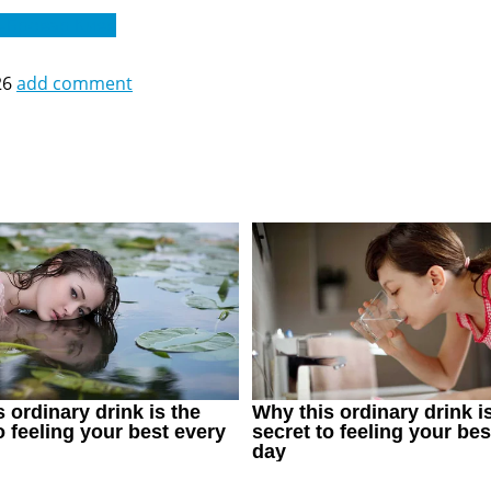
-Бровар Киев
26
add comment