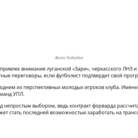
Фото: fcobolon
привлек внимание луганской «Зари», черкасского ЛНЗ и 
тные переговоры, если футболист подтвердит свой прогре
 одним из перспективных молодых игроков клуба. Именн
оманд УПЛ.
д непростым выбором, ведь контракт форварда рассчитан
жет стать последней возможностью заработать на транс