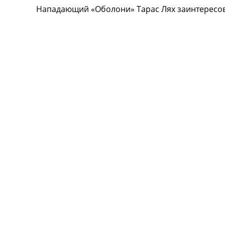
Нападающий «Оболони» Тарас Лях заинтересова
Турниры
Чемпионат Мира
Украина. Премьер-Лига
Украина. Первая Лига
Лига Чемпионов
Англия. Премьер Лига
Испания. Ла Лига
Другие Турниры >>>
Таблицы
Таблицы групп Чемпионата Мира
Украина. Премьер-Лига
Украина. Первая Лига
Лига Чемпионов. Таблицы групп
Англия. Премьер-Лига
Испания. Ла Лига
Все таблицы >>>
Рейтинги
Рейтинг стран УЕФА
Рейтинг клубов УЕФА
Рейтинг ФИФА