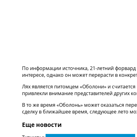
ТВ программа
RU
UA
Categories
Главная
Новости футбола
Видео
По информации источника, 21-летний форвард 
Трансферы
интересе, однако он может перерасти в конкре
Новости футбола Украины
Последние комментарии
Лях является питомцем «Оболони» и считается
Конкурс прогнозов
привлекли внимание представителей других к
Логин
Рейтинги
В то же время «Оболонь» может оказаться пере
Правила
сделку в ближайшее время, следующее лето мо
Коллективный прогноз
Турниры
Еще новости
Чемпионат Мира
Украина. Премьер-Лига