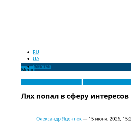
RU
UA
Главная
Меню
Новости футбола
Видео
Новости футбола Украины
Футбольные трансф
Трансферы
Новости футбола Украины
Лях попал в сферу интересов
Последние комментарии
Конкурс прогнозов
Логин
Рейтинги
Олександр Яцентюк
—
15 июня, 2026, 15:
Правила
Коллективный прогноз