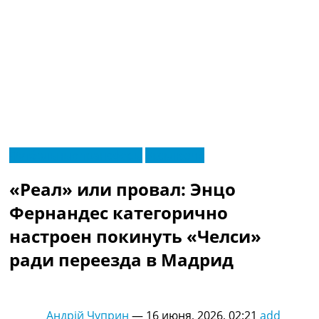
RU
Футбольные трансферы
Эксклюзив
UA
Главная
Меню
«Реал» или провал: Энцо
Новости футбола
Видео
Фернандес категорично
Трансферы
настроен покинуть «Челси»
Новости футбола Украины
Последние комментарии
ради переезда в Мадрид
Конкурс прогнозов
Логин
Рейтинги
Андрій Чуприн
—
16 июня, 2026, 02:21
add
Правила