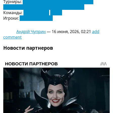
Турниры:
Чемпионат Англии по футболу. АПЛ
Чемпионат Испании по футболу. Ла Лига
Команды:
Реал Мадрид
Челси
Игроки:
Энцо Фернандес
Андрій Чуприн
—
16 июня, 2026, 02:21
add
comment
Новости партнеров