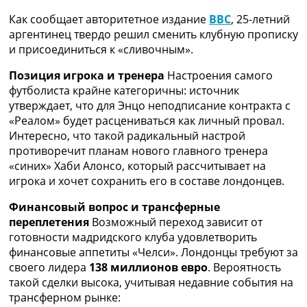
Рейтинг ФИФА
Как сообщает авторитетное издание
BBC
, 25-летний
ТВ программа
аргентинец твердо решил сменить клубную прописку
RU
и присоединиться к «сливочным».
UA
Позиция игрока и тренера
Настроения самого
футболиста крайне категоричны: источник
Categories
утверждает, что для Энцо неподписание контракта с
«Реалом» будет расцениваться как личный провал.
Главная
Интересно, что такой радикальный настрой
Новости футбола
противоречит планам нового главного тренера
Видео
«синих» Хаби Алонсо, который рассчитывает на
Трансферы
игрока и хочет сохранить его в составе лондонцев.
Новости футбола Украины
Последние комментарии
Финансовый вопрос и трансферные
Конкурс прогнозов
переплетения
Возможный переход зависит от
Логин
готовности мадридского клуба удовлетворить
Рейтинги
финансовые аппетиты «Челси». Лондонцы требуют за
Правила
своего лидера
138 миллионов евро
. Вероятность
Коллективный прогноз
такой сделки высока, учитывая недавние события на
Турниры
трансферном рынке:
Чемпионат Мира