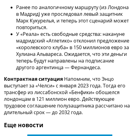
Украина. Премьер-Лига
Ранее по аналогичному маршруту (из Лондона
Украина. Первая Лига
в Мадрид) уже проследовал левый защитник
Лига Чемпионов
Марк Кукурелья, и теперь этот сценарий может
Англия. Премьер Лига
повториться.
Испания. Ла Лига
У «Реала» есть свободные средства: накануне
Другие Турниры >>>
мадридский «Атлетико» отклонил предложение
Таблицы
«королевского клуба» в 150 миллионов евро за
Таблицы групп Чемпионата Мира
Хулиана Альвареса. Ожидается, что эти деньги
Украина. Премьер-Лига
теперь будут направлены на подписание
Украина. Первая Лига
другого аргентинца — Фернандеса.
Лига Чемпионов. Таблицы групп
Англия. Премьер-Лига
Контрактная ситуация
Напомним, что Энцо
Испания. Ла Лига
выступает за «Челси» с января 2023 года. Тогда его
Все таблицы >>>
трансфер из лиссабонской «Бенфики» обошелся
Рейтинги
лондонцам в 121 миллион евро. Действующее
Рейтинг стран УЕФА
трудовое соглашение полузащитника рассчитано на
Рейтинг клубов УЕФА
длительный срок — до 2032 года.
Рейтинг ФИФА
Еще новости
ТВ программа