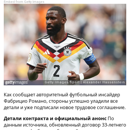
Embed from Getty Images
Рейтинг ФИФА
ТВ программа
RU
UA
Categories
Главная
Новости футбола
Видео
Трансферы
Новости футбола Украины
Последние комментарии
Конкурс прогнозов
Как сообщает авторитетный футбольный инсайдер
Логин
Фабрицио Романо, стороны успешно уладили все
Рейтинги
детали и уже подписали новое трудовое соглашение.
Правила
Коллективный прогноз
Детали контракта и официальный анонс
По
Турниры
данным источника, обновленный договор 33-летнего
Чемпионат Мира