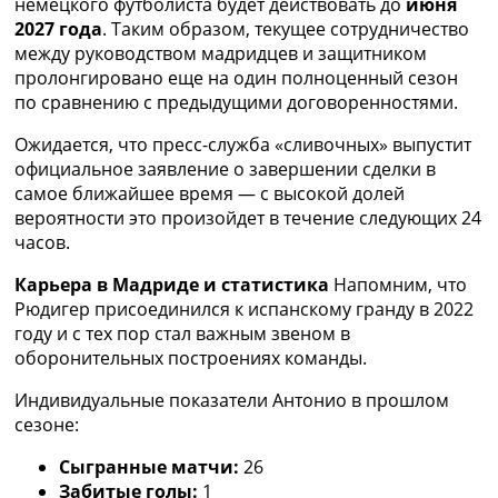
немецкого футболиста будет действовать до
июня
Украина. Премьер-Лига
2027 года
. Таким образом, текущее сотрудничество
Украина. Первая Лига
между руководством мадридцев и защитником
Лига Чемпионов
пролонгировано еще на один полноценный сезон
Англия. Премьер Лига
по сравнению с предыдущими договоренностями.
Испания. Ла Лига
Другие Турниры >>>
Ожидается, что пресс-служба «сливочных» выпустит
Таблицы
официальное заявление о завершении сделки в
Таблицы групп Чемпионата Мира
самое ближайшее время — с высокой долей
Украина. Премьер-Лига
вероятности это произойдет в течение следующих 24
Украина. Первая Лига
часов.
Лига Чемпионов. Таблицы групп
Карьера в Мадриде и статистика
Напомним, что
Англия. Премьер-Лига
Рюдигер присоединился к испанскому гранду в 2022
Испания. Ла Лига
году и с тех пор стал важным звеном в
Все таблицы >>>
оборонительных построениях команды.
Рейтинги
Рейтинг стран УЕФА
Индивидуальные показатели Антонио в прошлом
Рейтинг клубов УЕФА
сезоне:
Рейтинг ФИФА
ТВ программа
Сыгранные матчи:
26
Забитые голы:
1