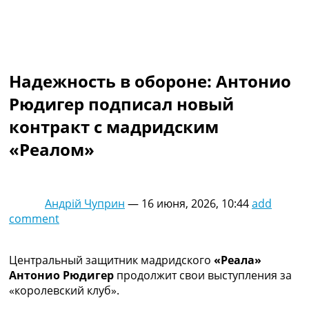
Коллективный прогноз
Турниры
Чемпионат Мира
Украина. Премьер-Лига
Украина. Первая Лига
Надежность в обороне: Антонио
Лига Чемпионов
Рюдигер подписал новый
Англия. Премьер Лига
Испания. Ла Лига
контракт с мадридским
Другие Турниры >>>
«Реалом»
Таблицы
Таблицы групп Чемпионата Мира
Украина. Премьер-Лига
Украина. Первая Лига
Андрій Чуприн
—
16 июня, 2026, 10:44
add
Лига Чемпионов. Таблицы групп
comment
Англия. Премьер-Лига
Испания. Ла Лига
Все таблицы >>>
Центральный защитник мадридского
«Реала»
Рейтинги
Антонио Рюдигер
продолжит свои выступления за
Рейтинг стран УЕФА
«королевский клуб».
Рейтинг клубов УЕФА