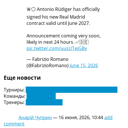
🚨⚪️ Antonio Rüdiger has officially
signed his new Real Madrid
contract valid until June 2027.
Announcement coming very soon,
likely in next 24 hours. ✅🇩🇪
pic.twitter.com/uusUTeiGBy
— Fabrizio Romano
(@FabrizioRomano)
June 15, 2026
Еще новости
Турниры:
Чемпионат Испании по футболу. Ла Лига
Команды:
Реал Мадрид
Тренеры:
Жозе Моуринью
Андрій Чуприн
—
16 июня, 2026, 10:44
add
comment