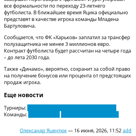
Украина. Премьер-Лига
все формальности по переходу 23-летнего
Украина. Первая Лига
футболиста. В ближайшее время Яцика официально
Лига Чемпионов
представят в качестве игрока команды Младена
Англия. Премьер Лига
Бартуловича.
Испания. Ла Лига
Сообщается, что ФК «Харьков» заплатил за трансфер
Другие Турниры >>>
полузащитника не менее 3 миллионов евро.
Таблицы
Контракт футболиста будет рассчитан на четыре года
Таблицы групп Чемпионата Мира
– до лета 2030 года.
Украина. Премьер-Лига
Украина. Первая Лига
Также «Динамо», вероятно, сохранит за собой право
Лига Чемпионов. Таблицы групп
на получение бонусов или процента от предстоящих
Англия. Премьер-Лига
продаж игрока.
Испания. Ла Лига
Все таблицы >>>
Еще новости
Рейтинги
Рейтинг стран УЕФА
Турниры:
Чемпионат Украины по футболу. УПЛ
Рейтинг клубов УЕФА
Команды:
Динамо Киев
Металлист 1925 Харьков
Рейтинг ФИФА
ТВ программа
Олександр Яцентюк
—
16 июня, 2026, 11:52
add