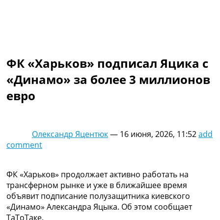
Коллективный прогноз
Турниры
Чемпионат Мира
Украина. Премьер-Лига
Украина. Первая Лига
ФК «Харьков» подписал Яцика с
Лига Чемпионов
Англия. Премьер Лига
«Динамо» за более 3 миллионов
Испания. Ла Лига
евро
Другие Турниры >>>
Таблицы
Таблицы групп Чемпионата Мира
Украина. Премьер-Лига
Олександр Яцентюк
—
16 июня, 2026, 11:52
add
Украина. Первая Лига
comment
Лига Чемпионов. Таблицы групп
Англия. Премьер-Лига
Испания. Ла Лига
ФК «Харьков» продолжает активно работать на
Все таблицы >>>
трансферном рынке и уже в ближайшее время
Рейтинги
объявит подписание полузащитника киевского
Рейтинг стран УЕФА
«Динамо» Александра Яцыка. Об этом сообщает
Рейтинг клубов УЕФА
ТаТоТаке.