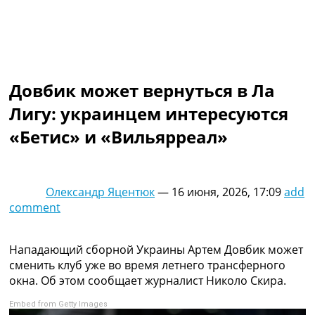
Коллективный прогноз
Турниры
Чемпионат Мира
Украина. Премьер-Лига
Украина. Первая Лига
Довбик может вернуться в Ла
Лига Чемпионов
Англия. Премьер Лига
Лигу: украинцем интересуются
Испания. Ла Лига
«Бетис» и «Вильярреал»
Другие Турниры >>>
Таблицы
Таблицы групп Чемпионата Мира
Украина. Премьер-Лига
Олександр Яцентюк
—
16 июня, 2026, 17:09
add
Украина. Первая Лига
comment
Лига Чемпионов. Таблицы групп
Англия. Премьер-Лига
Испания. Ла Лига
Нападающий сборной Украины Артем Довбик может
Все таблицы >>>
сменить клуб уже во время летнего трансферного
Рейтинги
окна. Об этом сообщает журналист Николо Скира.
Рейтинг стран УЕФА
Embed from Getty Images
Рейтинг клубов УЕФА