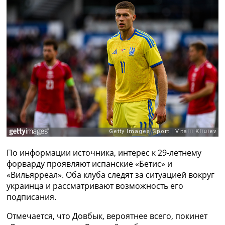
Рейтинг ФИФА
ТВ программа
RU
UA
Categories
Главная
Новости футбола
Видео
Трансферы
Новости футбола Украины
Последние комментарии
По информации источника, интерес к 29-летнему
Конкурс прогнозов
форварду проявляют испанские «Бетис» и
Логин
«Вильярреал». Оба клуба следят за ситуацией вокруг
Рейтинги
украинца и рассматривают возможность его
Правила
подписания.
Коллективный прогноз
Турниры
Отмечается, что Довбык, вероятнее всего, покинет
Чемпионат Мира