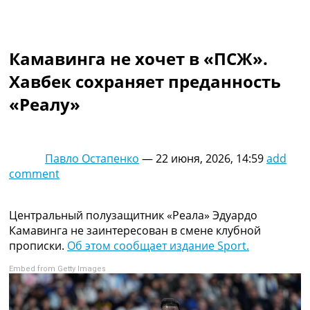
Коллективный прогноз
Турниры
Чемпионат Мира
Камавинга не хочет в «ПСЖ».
Украина. Премьер-Лига
Украина. Первая Лига
Хавбек сохраняет преданность
Лига Чемпионов
«Реалу»
Англия. Премьер Лига
Испания. Ла Лига
Другие Турниры >>>
Таблицы
Павло Остапенко
—
22 июня, 2026, 14:59
add
Таблицы групп Чемпионата Мира
comment
Украина. Премьер-Лига
Украина. Первая Лига
Лига Чемпионов. Таблицы групп
Центральный полузащитник «Реала» Эдуардо
Англия. Премьер-Лига
Камавинга не заинтересован в смене клубной
Испания. Ла Лига
прописки.
Об этом сообщает издание Sport.
Все таблицы >>>
Embed from Getty Images
Рейтинги
Рейтинг стран УЕФА
Рейтинг клубов УЕФА