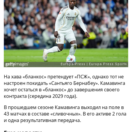
Рейтинг ФИФА
ТВ программа
RU
UA
Categories
Главная
Новости футбола
Видео
Трансферы
На хава «бланкос» претендует «ПСЖ», однако тот не
Новости футбола Украины
настроен покидать «Сантьяго Бернабеу». Камавинга
Последние комментарии
хочет остаться в «бланкос» до завершения своего
Конкурс прогнозов
контракта (середина 2029 года).
Логин
Рейтинги
В прошедшем сезоне Камавинга выходил на поле в
Правила
43 матчах в составе «сливочных». В его активе 2 гола
Коллективный прогноз
и одна результативная передача.
Турниры
Чемпионат Мира