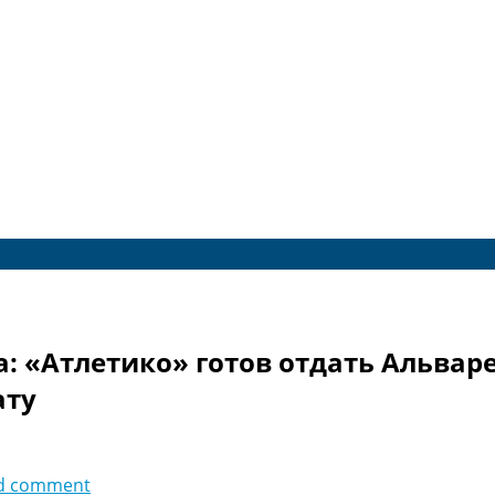
 «Атлетико» готов отдать Альваре
ату
d comment