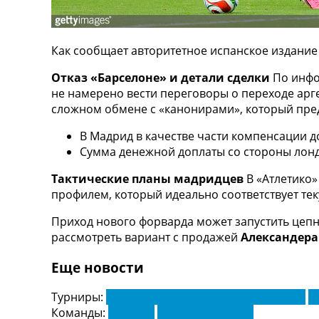
ТВ программа
RU
Как сообщает авторитетное испанское издани
UA
Отказ «Барселоне» и детали сделки
По инфо
Categories
не намерено вести переговоры о переходе арге
сложном обмене с «канонирами», который пред
Главная
Новости футбола
В Мадрид в качестве части компенсации 
Видео
Сумма денежной доплаты со стороны лонд
Трансферы
Новости футбола Украины
Тактические планы мадридцев
В «Атлетико»
Последние комментарии
профилем, который идеально соответствует те
Конкурс прогнозов
Приход нового форварда может запустить цепн
Логин
рассмотреть вариант с продажей
Александера
Рейтинги
Правила
Еще новости
Коллективный прогноз
Турниры
Турниры:
Чемпионат Англии по футболу. АПЛ
Ч
Чемпионат Мира
Команды:
Арсенал
Атлетико Мадрид
Украина. Премьер-Лига