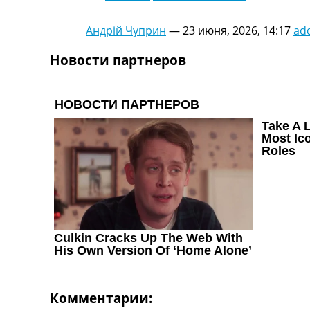
Украина. Первая Лига
Лига Чемпионов
Андрій Чуприн
—
23 июня, 2026, 14:17
ad
Англия. Премьер Лига
Испания. Ла Лига
Новости партнеров
Другие Турниры >>>
Таблицы
Таблицы групп Чемпионата Мира
Украина. Премьер-Лига
Украина. Первая Лига
Лига Чемпионов. Таблицы групп
Англия. Премьер-Лига
Испания. Ла Лига
Все таблицы >>>
Рейтинги
Рейтинг стран УЕФА
Рейтинг клубов УЕФА
Рейтинг ФИФА
ТВ программа
Комментарии: