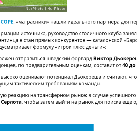
е
COPE
, «матрасники» нашли идеального партнера для п
рмации источника, руководство столичного клуба заня
нтинца в стан прямых конкурентов — каталонской «Барс
усматривает формулу «игрок плюс деньги»:
должен отправиться шведский форвард
Виктор Дьокере
онцев, по предварительным оценкам, составит от
40 до
 высоко оценивают потенциал Дьокереша и считают, ч
кущим тактическим требованиям команды.
ую реакцию на трансферном рынке: в случае успешного
 Серлота
, чтобы затем выйти на рынок для поиска еще о
емпионат Испании по футболу. Ла Лига