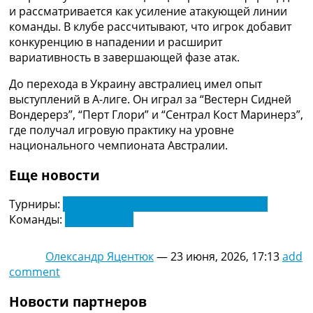
и рассматривается как усиление атакующей линии
команды. В клубе рассчитывают, что игрок добавит
конкуренцию в нападении и расширит
вариативность в завершающей фазе атак.
До перехода в Украину австралиец имел опыт
выступлений в А-лиге. Он играл за “Вестерн Сидней
Вондерерз”, “Перт Глори” и “Сентрал Кост Маринерз”,
где получал игровую практику на уровне
национального чемпионата Австралии.
Еще новости
Турниры:
Чемпионат Украины по футболу. УПЛ
Команды:
Верес Ривне
Олександр Яцентюк
—
23 июня, 2026, 17:13
add
comment
Новости партнеров