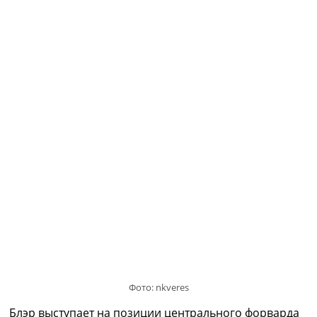
Украина. Премьер-Лига
Украина. Первая Лига
Лига Чемпионов
Англия. Премьер Лига
Испания. Ла Лига
Другие Турниры >>>
Таблицы
Таблицы групп Чемпионата Мира
Украина. Премьер-Лига
Украина. Первая Лига
Лига Чемпионов. Таблицы групп
Англия. Премьер-Лига
Испания. Ла Лига
Все таблицы >>>
Рейтинги
Рейтинг стран УЕФА
Рейтинг клубов УЕФА
Рейтинг ФИФА
Фото: nkveres
ТВ программа
Блэр выступает на позиции центрального форварда