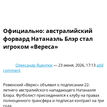
Коллективный прогноз
Турниры
Чемпионат Мира
Украина. Премьер-Лига
Украина. Первая Лига
Официально: австралийский
Лига Чемпионов
Англия. Премьер Лига
форвард Натанаэль Блэр стал
Испания. Ла Лига
игроком «Вереса»
Другие Турниры >>>
Таблицы
Таблицы групп Чемпионата Мира
Украина. Премьер-Лига
Олександр Яцентюк
—
23 июня, 2026, 17:13
add
Украина. Первая Лига
comment
Лига Чемпионов. Таблицы групп
Англия. Премьер-Лига
Испания. Ла Лига
Ровенский «Верес» объявил о подписании 22-
Все таблицы >>>
летнего австралийского нападающего Натанаэля
Рейтинги
Блэра. Футболист присоединился к клубу на правах
Рейтинг стран УЕФА
полноценного трансфера и подписал контракт на три
Рейтинг клубов УЕФА
года.