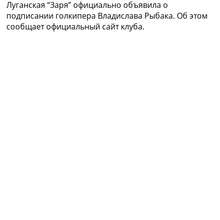
Луганская “Заря” официально объявила о
Рейтинг ФИФА
подписании голкипера Владислава Рыбака. Об этом
ТВ программа
сообщает официальный сайт клуба.
RU
UA
Categories
Главная
Новости футбола
Видео
Трансферы
Новости футбола Украины
Последние комментарии
Конкурс прогнозов
Логин
Рейтинги
Правила
Коллективный прогноз
Турниры
Чемпионат Мира