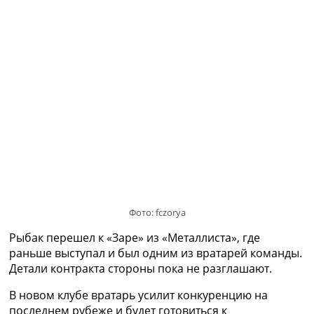
Украина. Премьер-Лига
Украина. Первая Лига
Лига Чемпионов
Англия. Премьер Лига
Испания. Ла Лига
Другие Турниры >>>
Таблицы
Таблицы групп Чемпионата Мира
Украина. Премьер-Лига
Украина. Первая Лига
Лига Чемпионов. Таблицы групп
Англия. Премьер-Лига
Испания. Ла Лига
Все таблицы >>>
Фото: fczorya
Рейтинги
Рыбак перешел к «Заре» из «Металлиста», где
Рейтинг стран УЕФА
раньше выступал и был одним из вратарей команды.
Рейтинг клубов УЕФА
Детали контракта стороны пока не разглашают.
Рейтинг ФИФА
ТВ программа
В новом клубе вратарь усилит конкуренцию на
последнем рубеже и будет готовиться к