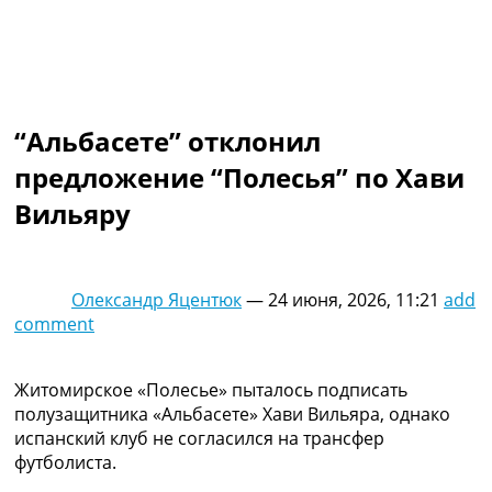
Коллективный прогноз
Турниры
Чемпионат Мира
Украина. Премьер-Лига
Украина. Первая Лига
“Альбасете” отклонил
Лига Чемпионов
Англия. Премьер Лига
предложение “Полесья” по Хави
Испания. Ла Лига
Вильяру
Другие Турниры >>>
Таблицы
Таблицы групп Чемпионата Мира
Украина. Премьер-Лига
Олександр Яцентюк
—
24 июня, 2026, 11:21
add
Украина. Первая Лига
comment
Лига Чемпионов. Таблицы групп
Англия. Премьер-Лига
Испания. Ла Лига
Житомирское «Полесье» пыталось подписать
Все таблицы >>>
полузащитника «Альбасете» Хави Вильяра, однако
Рейтинги
испанский клуб не согласился на трансфер
Рейтинг стран УЕФА
футболиста.
Рейтинг клубов УЕФА