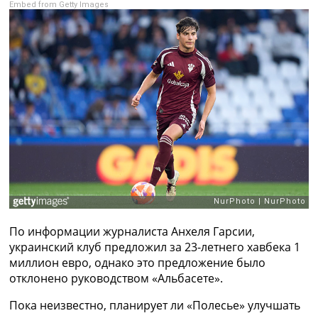
Embed from Getty Images
Рейтинг ФИФА
ТВ программа
RU
UA
Categories
Главная
Новости футбола
Видео
Трансферы
Новости футбола Украины
Последние комментарии
Конкурс прогнозов
По информации журналиста Анхеля Гарсии,
Логин
украинский клуб предложил за 23-летнего хавбека 1
Рейтинги
миллион евро, однако это предложение было
Правила
отклонено руководством «Альбасете».
Коллективный прогноз
Турниры
Пока неизвестно, планирует ли «Полесье» улучшать
Чемпионат Мира