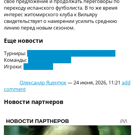
свое предложение и продолжать переговоры по
Украина. Премьер-Лига
переходу испанского футболиста. В то же время
Украина. Первая Лига
интерес житомирского клуба к Вильяру
Лига Чемпионов
свидетельствует о намерении усилить среднюю
Англия. Премьер Лига
линию перед новым сезоном.
Испания. Ла Лига
Другие Турниры >>>
Еще новости
Таблицы
Таблицы групп Чемпионата Мира
Турниры:
Чемпионат Украины по футболу. УПЛ
Украина. Премьер-Лига
Команды:
Полесье Житомир
Украина. Первая Лига
Игроки:
Хави Вильяр
Лига Чемпионов. Таблицы групп
Англия. Премьер-Лига
Олександр Яцентюк
—
24 июня, 2026, 11:21
add
Испания. Ла Лига
comment
Все таблицы >>>
Рейтинги
Новости партнеров
Рейтинг стран УЕФА
Рейтинг клубов УЕФА
Рейтинг ФИФА
ТВ программа