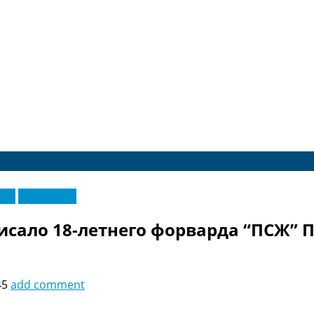
еры
Эксклюзив
сало 18-летнего форварда “ПСЖ” 
45
add comment