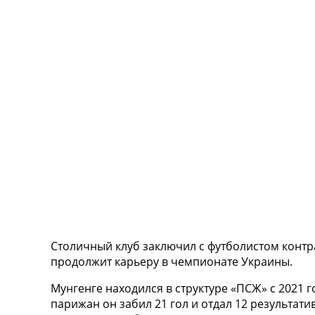
ТВ программа
RU
UA
Categories
Главная
Новости футбола
Видео
Трансферы
Новости футбола Украины
Последние комментарии
Конкурс прогнозов
Логин
Рейтинги
Столичный клуб заключил с футболистом контр
Правила
продолжит карьеру в чемпионате Украины.
Коллективный прогноз
Турниры
Мунгенге находился в структуре «ПСЖ» с 2021 
Чемпионат Мира
парижан он забил 21 гол и отдал 12 результа
Украина. Премьер-Лига