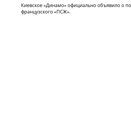
Киевское «Динамо» официально объявило о по
Турниры
французского «ПСЖ».
Чемпионат Мира
Украина. Премьер-Лига
Украина. Первая Лига
Лига Чемпионов
Англия. Премьер Лига
Испания. Ла Лига
Другие Турниры >>>
Таблицы
Таблицы групп Чемпионата Мира
Украина. Премьер-Лига
Украина. Первая Лига
Лига Чемпионов. Таблицы групп
Англия. Премьер-Лига
Испания. Ла Лига
Все таблицы >>>
Рейтинги
Рейтинг стран УЕФА
Рейтинг клубов УЕФА
Рейтинг ФИФА