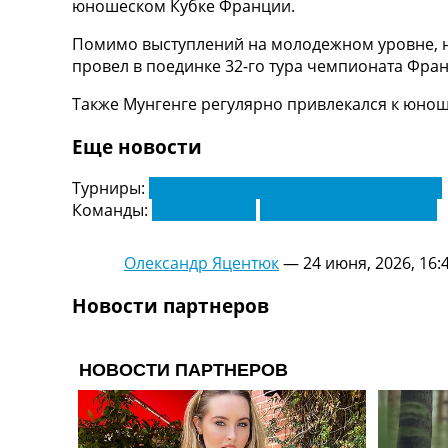
юношеском Кубке Франции.
Украина. Первая Лига
Лига Чемпионов
Помимо выступлений на молодежном уровне, н
Англия. Премьер Лига
провел в поединке 32-го тура чемпионата Фра
Испания. Ла Лига
Также Мунгенге регулярно привлекался к юнош
Другие Турниры >>>
Таблицы
Еще новости
Таблицы групп Чемпионата Мира
Украина. Премьер-Лига
Турниры:
Чемпионат Украины по футболу. УПЛ
Украина. Первая Лига
Команды:
Динамо Киев
Пари Сен-Жермен U19
Лига Чемпионов. Таблицы групп
Англия. Премьер-Лига
Испания. Ла Лига
Олександр Яцентюк
—
24 июня, 2026, 16:
Все таблицы >>>
Рейтинги
Новости партнеров
Рейтинг стран УЕФА
Рейтинг клубов УЕФА
Рейтинг ФИФА
ТВ программа