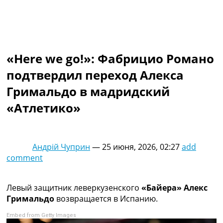
Коллективный прогноз
Турниры
Чемпионат Мира
Украина. Премьер-Лига
Украина. Первая Лига
«Here we go!»: Фабрицио Романо
Лига Чемпионов
подтвердил переход Алекса
Англия. Премьер Лига
Испания. Ла Лига
Гримальдо в мадридский
Другие Турниры >>>
«Атлетико»
Таблицы
Таблицы групп Чемпионата Мира
Украина. Премьер-Лига
Украина. Первая Лига
Андрій Чуприн
—
25 июня, 2026, 02:27
add
Лига Чемпионов. Таблицы групп
comment
Англия. Премьер-Лига
Испания. Ла Лига
Все таблицы >>>
Левый защитник леверкузенского
«Байера» Алекс
Рейтинги
Гримальдо
возвращается в Испанию.
Рейтинг стран УЕФА
Embed from Getty Images
Рейтинг клубов УЕФА