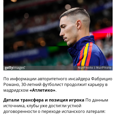
Рейтинг ФИФА
ТВ программа
RU
UA
Categories
Главная
Новости футбола
Видео
Трансферы
Новости футбола Украины
Последние комментарии
По информации авторитетного инсайдера Фабрицио
Конкурс прогнозов
Романо, 30-летний футболист продолжит карьеру в
Логин
мадридском
«Атлетико»
.
Рейтинги
Правила
Детали трансфера и позиция игрока
По данным
Коллективный прогноз
источника, клубы уже достигли устной
Турниры
договоренности о переходе испанского латераля:
Чемпионат Мира