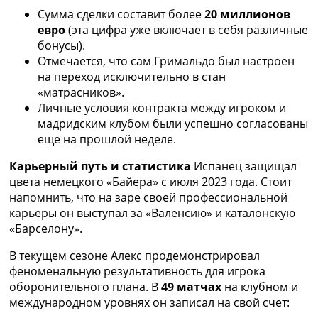
Украина. Премьер-Лига
Сумма сделки составит более
20 миллионов
Украина. Первая Лига
евро
(эта цифра уже включает в себя различные
Лига Чемпионов
бонусы).
Англия. Премьер Лига
Отмечается, что сам Гримальдо был настроен
Испания. Ла Лига
на переход исключительно в стан
Другие Турниры >>>
«матрасников».
Таблицы
Личные условия контракта между игроком и
Таблицы групп Чемпионата Мира
мадридским клубом были успешно согласованы
Украина. Премьер-Лига
еще на прошлой неделе.
Украина. Первая Лига
Карьерный путь и статистика
Испанец защищал
Лига Чемпионов. Таблицы групп
цвета немецкого «Байера» с июля 2023 года. Стоит
Англия. Премьер-Лига
напомнить, что на заре своей профессиональной
Испания. Ла Лига
карьеры он выступал за «Валенсию» и каталонскую
Все таблицы >>>
«Барселону».
Рейтинги
Рейтинг стран УЕФА
В текущем сезоне Алекс продемонстрировал
Рейтинг клубов УЕФА
феноменальную результативность для игрока
Рейтинг ФИФА
оборонительного плана. В
49 матчах
на клубном и
ТВ программа
международном уровнях он записал на свой счет: