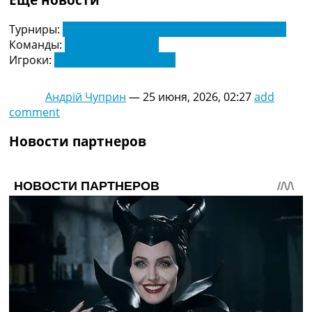
Турниры:
Чемпионат Испании по футболу. Ла Лига
Команды:
Атлетико Мадрид
Игроки:
Алехандро Гримальдо
Андрій Чуприн
—
25 июня, 2026, 02:27
add
comment
Новости партнеров