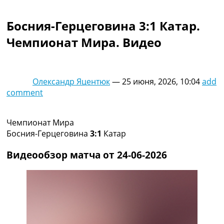
Коллективный прогноз
Турниры
Босния-Герцеговина 3:1 Катар.
Чемпионат Мира
Чемпионат Мира. Видео
Украина. Премьер-Лига
Украина. Первая Лига
Лига Чемпионов
Англия. Премьер Лига
Олександр Яцентюк
—
25 июня, 2026, 10:04
add
Испания. Ла Лига
comment
Другие Турниры >>>
Таблицы
Таблицы групп Чемпионата Мира
Чемпионат Мира
Украина. Премьер-Лига
Босния-Герцеговина
3:1
Катар
Украина. Первая Лига
Лига Чемпионов. Таблицы групп
Видеообзор матча от 24-06-2026
Англия. Премьер-Лига
Испания. Ла Лига
Все таблицы >>>
Рейтинги
Рейтинг стран УЕФА
Рейтинг клубов УЕФА