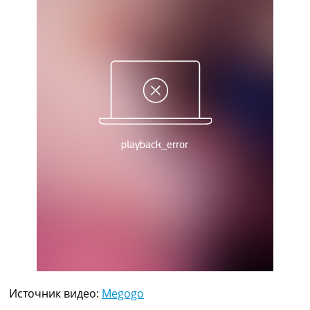
Рейтинг ФИФА
ТВ программа
RU
UA
Categories
Главная
Новости футбола
Видео
Трансферы
Новости футбола Украины
Последние комментарии
Конкурс прогнозов
Логин
Рейтинги
Правила
Коллективный прогноз
Турниры
Источник видео:
Megogo
Чемпионат Мира