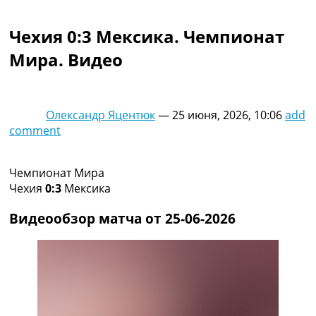
Коллективный прогноз
Турниры
Чехия 0:3 Мексика. Чемпионат
Чемпионат Мира
Мира. Видео
Украина. Премьер-Лига
Украина. Первая Лига
Лига Чемпионов
Англия. Премьер Лига
Олександр Яцентюк
—
25 июня, 2026, 10:06
add
Испания. Ла Лига
comment
Другие Турниры >>>
Таблицы
Таблицы групп Чемпионата Мира
Чемпионат Мира
Украина. Премьер-Лига
Чехия
0:3
Мексика
Украина. Первая Лига
Лига Чемпионов. Таблицы групп
Видеообзор матча от 25-06-2026
Англия. Премьер-Лига
Испания. Ла Лига
Все таблицы >>>
Рейтинги
Рейтинг стран УЕФА
Рейтинг клубов УЕФА