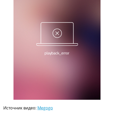
Рейтинг ФИФА
ТВ программа
RU
UA
Categories
Главная
Новости футбола
Видео
Трансферы
Новости футбола Украины
Последние комментарии
Конкурс прогнозов
Логин
Рейтинги
Правила
Коллективный прогноз
Турниры
Источник видео:
Megogo
Чемпионат Мира