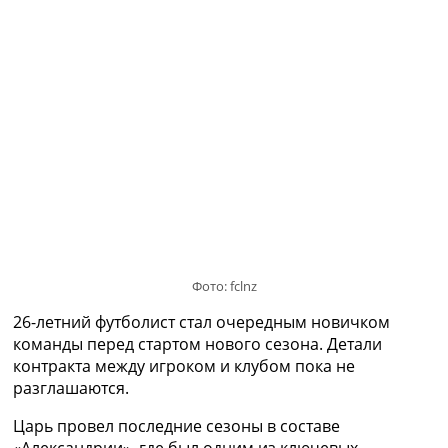
Украина. Премьер-Лига
Украина. Первая Лига
Лига Чемпионов
Англия. Премьер Лига
Испания. Ла Лига
Другие Турниры >>>
Таблицы
Таблицы групп Чемпионата Мира
Украина. Премьер-Лига
Украина. Первая Лига
Лига Чемпионов. Таблицы групп
Англия. Премьер-Лига
Испания. Ла Лига
Фото: fclnz
Все таблицы >>>
26-летний футболист стал очередным новичком
Рейтинги
команды перед стартом нового сезона. Детали
Рейтинг стран УЕФА
контракта между игроком и клубом пока не
Рейтинг клубов УЕФА
разглашаются.
Рейтинг ФИФА
ТВ программа
Царь провел последние сезоны в составе
«Александрии», где был одним из ключевых