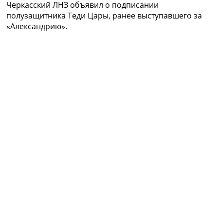
Черкасский ЛНЗ объявил о подписании
Рейтинг ФИФА
полузащитника Теди Цары, ранее выступавшего за
ТВ программа
«Александрию».
RU
UA
Categories
Главная
Новости футбола
Видео
Трансферы
Новости футбола Украины
Последние комментарии
Конкурс прогнозов
Логин
Рейтинги
Правила
Коллективный прогноз
Турниры
Чемпионат Мира