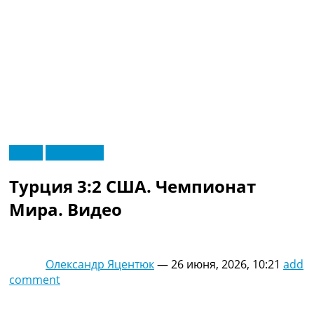
RU
Видео
Эксклюзив
UA
Главная
Меню
Турция 3:2 США. Чемпионат
Новости футбола
Видео
Мира. Видео
Трансферы
Новости футбола Украины
Последние комментарии
Олександр Яцентюк
—
26 июня, 2026, 10:21
add
Конкурс прогнозов
comment
Логин
Рейтинги
Правила