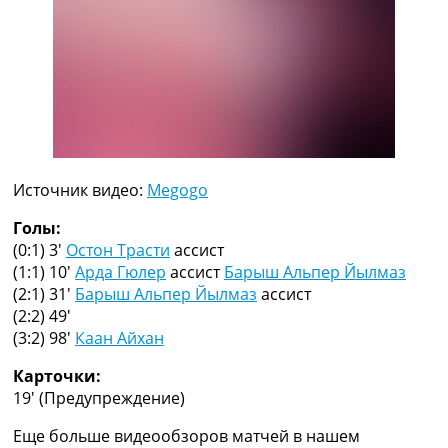
Рейтинг ФИФА
ТВ программа
RU
UA
Categories
Главная
Источник видео:
Megogo
Новости футбола
Видео
Голы:
Трансферы
(0:1) 3′
Остон Трасти
ассист
Новости футбола Украины
(1:1) 10′
Арда Гюлер
ассист
Барыш Альпер Йылмаз
Последние комментарии
(2:1) 31′
Барыш Альпер Йылмаз
ассист
Конкурс прогнозов
(2:2) 49′
Логин
(3:2) 98′
Каан Айхан
Рейтинги
Правила
Карточки:
Коллективный прогноз
19′
(Предупреждение)
Турниры
Еще больше видеообзоров матчей в нашем
Чемпионат Мира