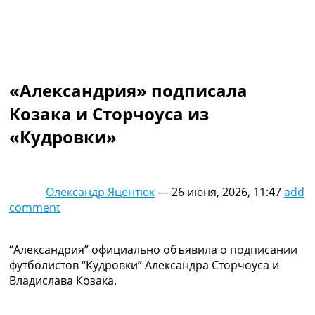
Коллективный прогноз
Турниры
Чемпионат Мира
Украина. Премьер-Лига
Украина. Первая Лига
«Александрия» подписала
Лига Чемпионов
Англия. Премьер Лига
Козака и Сторчоуса из
Испания. Ла Лига
«Кудровки»
Другие Турниры >>>
Таблицы
Таблицы групп Чемпионата Мира
Украина. Премьер-Лига
Олександр Яцентюк
—
26 июня, 2026, 11:47
add
Украина. Первая Лига
comment
Лига Чемпионов. Таблицы групп
Англия. Премьер-Лига
Испания. Ла Лига
“Александрия” официально объявила о подписании
Все таблицы >>>
футболистов “Кудровки” Александра Сторчоуса и
Рейтинги
Владислава Козака.
Рейтинг стран УЕФА
Рейтинг клубов УЕФА