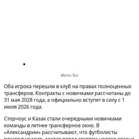
Украина. Премьер-Лига
Украина. Первая Лига
Лига Чемпионов
Англия. Премьер Лига
Испания. Ла Лига
Другие Турниры >>>
Таблицы
Таблицы групп Чемпионата Мира
Украина. Премьер-Лига
Украина. Первая Лига
Лига Чемпионов. Таблицы групп
Фото: fco
Англия. Премьер-Лига
Оба игрока перешли в клуб на правах полноценных
Испания. Ла Лига
трансферов. Контракты с новичками рассчитаны до
Все таблицы >>>
31 мая 2028 года, а официально вступят в силу с 1
Рейтинги
июля 2026 года.
Рейтинг стран УЕФА
Рейтинг клубов УЕФА
Сторчоус и Казак стали очередными новичками
Рейтинг ФИФА
команды в летнее трансферное окно. В
ТВ программа
«Александрии» рассчитывают, что футболисты
помогут усилить состав перед стартом нового сезона