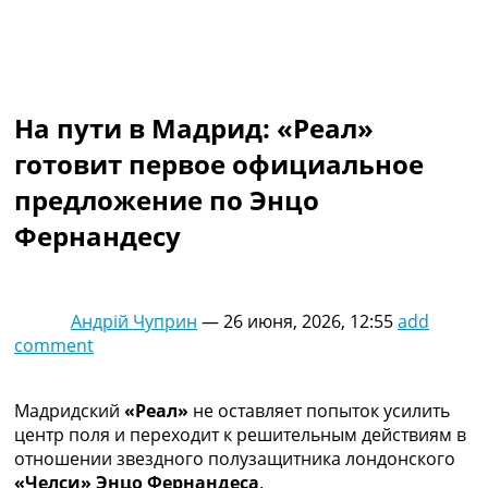
Коллективный прогноз
Турниры
Чемпионат Мира
Украина. Премьер-Лига
Украина. Первая Лига
На пути в Мадрид: «Реал»
Лига Чемпионов
готовит первое официальное
Англия. Премьер Лига
Испания. Ла Лига
предложение по Энцо
Другие Турниры >>>
Фернандесу
Таблицы
Таблицы групп Чемпионата Мира
Украина. Премьер-Лига
Украина. Первая Лига
Андрій Чуприн
—
26 июня, 2026, 12:55
add
Лига Чемпионов. Таблицы групп
comment
Англия. Премьер-Лига
Испания. Ла Лига
Все таблицы >>>
Мадридский
«Реал»
не оставляет попыток усилить
Рейтинги
центр поля и переходит к решительным действиям в
Рейтинг стран УЕФА
отношении звездного полузащитника лондонского
Рейтинг клубов УЕФА
«Челси» Энцо Фернандеса
.