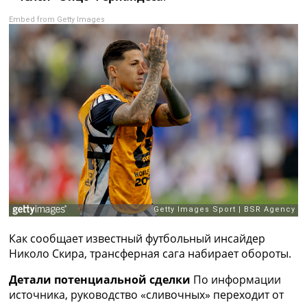
Рейтинг ФИФА
Embed from Getty Images
ТВ программа
RU
UA
Categories
Главная
Новости футбола
Видео
Трансферы
Новости футбола Украины
Последние комментарии
Конкурс прогнозов
Логин
Как сообщает известный футбольный инсайдер
Рейтинги
Николо Скира, трансферная сага набирает обороты.
Правила
Коллективный прогноз
Детали потенциальной сделки
По информации
Турниры
источника, руководство «сливочных» переходит от
Чемпионат Мира