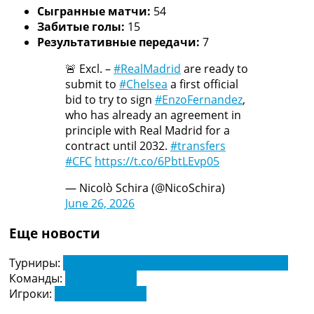
Сыгранные матчи:
54
Забитые голы:
15
Результативные передачи:
7
🚨 Excl. –
#RealMadrid
are ready to
submit to
#Chelsea
a first official
bid to try to sign
#EnzoFernandez
,
who has already an agreement in
principle with Real Madrid for a
contract until 2032.
#transfers
#CFC
https://t.co/6PbtLEvp05
— Nicolò Schira (@NicoSchira)
June 26, 2026
Еще новости
Турниры:
Чемпионат Испании по футболу. Ла Лига
Команды:
Реал Мадрид
Игроки:
Энцо Фернандес