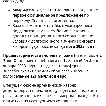
слов к делу:
Украина. Премьер-Лига
Украина. Первая Лига
Мадридский клуб готов направить лондонцам
Лига Чемпионов
первое официальное предложение
по
Англия. Премьер Лига
переходу 25-летнего аргентинца.
Испания. Ла Лига
Важно отметить, что «Реал» уже заручился
Другие Турниры >>>
поддержкой самого футболиста: стороны
Таблицы
достигли принципиального соглашения по
Таблицы групп Чемпионата Мира
условиям долгосрочного личного контракта,
Украина. Премьер-Лига
который будет рассчитан до
лета 2032 года
.
Украина. Первая Лига
Предыстория и статистика игрока
Напомним, что
Лига Чемпионов. Таблицы групп
Энцо Фернандес перебрался на Туманный Альбион в
Англия. Премьер-Лига
январе 2023 года — тогда его трансфер из
Испания. Ла Лига
лиссабонской «Бенфики» обошелся «Челси» в
Все таблицы >>>
колоссальные
121 миллион евро
.
Рейтинги
Рейтинг стран УЕФА
В текущем сезоне аргентинский хавбек
Рейтинг клубов УЕФА
демонстрирует впечатляющую для своей позиции
Рейтинг ФИФА
результативность и является лидером команды. Его
ТВ программа
статистика во всех турнирах составляет: