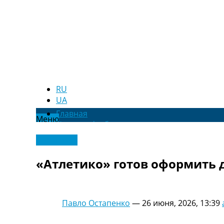
RU
UA
Главная
Меню
Новости футбола
Видео
Эксклюзив
Трансферы
Новости футбола Украины
«Атлетико» готов оформить 
Последние комментарии
Конкурс прогнозов
Логин
Рейтинги
Павло Остапенко
—
26 июня, 2026, 13:39
Правила
Коллективный прогноз