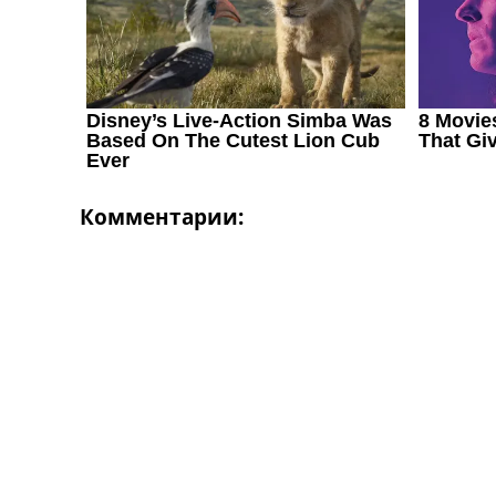
Украина. Первая Лига
Лига Чемпионов
Англия. Премьер Лига
Испания. Ла Лига
Другие Турниры >>>
Таблицы
Таблицы групп Чемпионата Мира
Украина. Премьер-Лига
Украина. Первая Лига
Комментарии:
Лига Чемпионов. Таблицы групп
Англия. Премьер-Лига
Испания. Ла Лига
Все таблицы >>>
Рейтинги
Рейтинг стран УЕФА
Рейтинг клубов УЕФА
Рейтинг ФИФА
ТВ программа