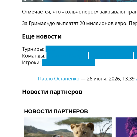
ТВ программа
Отмечается, что «кольчонерос» закрывают тра
RU
UA
За Гримальдо выплатят 20 миллионов евро. Пер
Categories
Еще новости
Главная
Турниры:
Чемпионат Испании по футболу. Ла Л
Новости футбола
Команды:
Атлетико Мадрид
Байер Леверкузен
Видео
Игроки:
Алехандро Гримальдо
Трансферы
Новости футбола Украины
Павло Остапенко
—
26 июня, 2026, 13:39
Последние комментарии
Конкурс прогнозов
Новости партнеров
Логин
Рейтинги
Правила
Коллективный прогноз
Турниры
Чемпионат Мира
Украина. Премьер-Лига