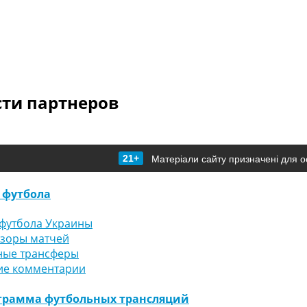
сти партнеров
21+
Матеріали сайту призначені для о
 футбола
футбола Украины
бзоры матчей
ные трансферы
ие комментарии
грамма футбольных трансляций