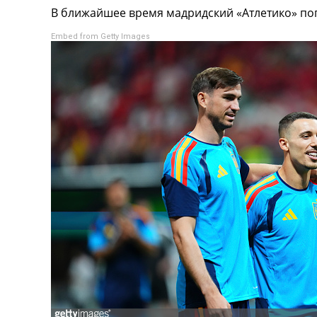
В ближайшее время мадридский «Атлетико» по
Турниры
Чемпионат Мира
Embed from Getty Images
Украина. Премьер-Лига
Украина. Первая Лига
Лига Чемпионов
Англия. Премьер Лига
Испания. Ла Лига
Другие Турниры >>>
Таблицы
Таблицы групп Чемпионата Мира
Украина. Премьер-Лига
Украина. Первая Лига
Лига Чемпионов. Таблицы групп
Англия. Премьер-Лига
Испания. Ла Лига
Все таблицы >>>
Рейтинги
Рейтинг стран УЕФА
Рейтинг клубов УЕФА
Рейтинг ФИФА