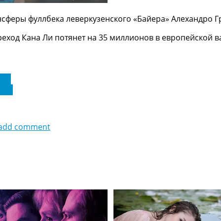
нсферы фуллбека леверкузенского «Байера» Алехандро Г
еход Кана Ли потянет на 35 миллионов в европейской в
ига
ПСЖ
add comment