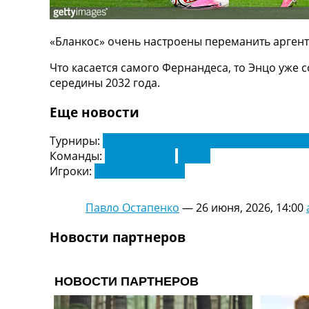
ТВ программа
RU
«Бланкос» очень настроены переманить аргент
UA
Что касается самого Фернандеса, то Энцо уже с
Categories
середины 2032 года.
Главная
Еще новости
Новости футбола
Видео
Турниры:
Чемпионат Испании по футболу. Ла Л
Трансферы
Команды:
Реал Мадрид
Челси
Новости футбола Украины
Игроки:
Энцо Фернандес
Последние комментарии
Конкурс прогнозов
Павло Остапенко
—
26 июня, 2026, 14:00
Логин
Рейтинги
Новости партнеров
Правила
Коллективный прогноз
Турниры
Чемпионат Мира
Украина. Премьер-Лига