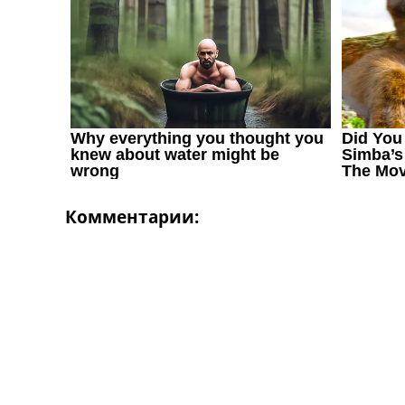
Украина. Первая Лига
Лига Чемпионов
Англия. Премьер Лига
Испания. Ла Лига
Другие Турниры >>>
Таблицы
Таблицы групп Чемпионата Мира
Украина. Премьер-Лига
Украина. Первая Лига
Лига Чемпионов. Таблицы групп
Англия. Премьер-Лига
Комментарии:
Испания. Ла Лига
Все таблицы >>>
Рейтинги
Рейтинг стран УЕФА
Рейтинг клубов УЕФА
Рейтинг ФИФА
ТВ программа