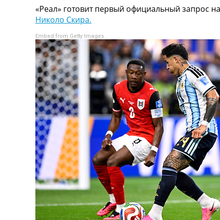
«Реал» готовит первый официальный запрос н
Турниры
Николо Скира.
Чемпионат Мира
Украина. Премьер-Лига
Embed from Getty Images
Украина. Первая Лига
Лига Чемпионов
Англия. Премьер Лига
Испания. Ла Лига
Другие Турниры >>>
Таблицы
Таблицы групп Чемпионата Мира
Украина. Премьер-Лига
Украина. Первая Лига
Лига Чемпионов. Таблицы групп
Англия. Премьер-Лига
Испания. Ла Лига
Все таблицы >>>
Рейтинги
Рейтинг стран УЕФА
Рейтинг клубов УЕФА
Рейтинг ФИФА