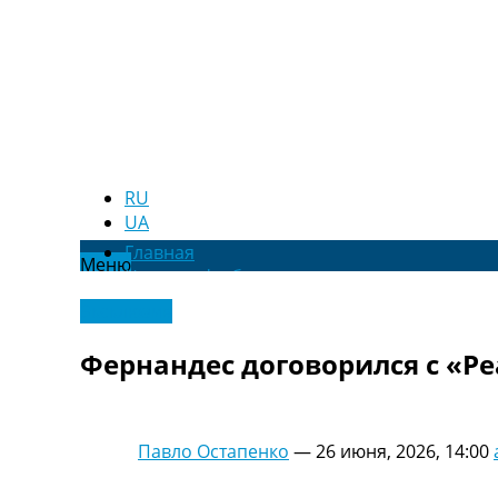
RU
UA
Главная
Меню
Новости футбола
Видео
Эксклюзив
Трансферы
Новости футбола Украины
Фернандес договорился с «Р
Последние комментарии
Конкурс прогнозов
Логин
Рейтинги
Павло Остапенко
—
26 июня, 2026, 14:00
Правила
Коллективный прогноз