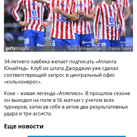
Рейтинг ФИФА
ТВ программа
RU
UA
Categories
Главная
Новости футбола
34-летнего хавбека желает подписать «Атланта
Видео
Юнайтед». Клуб из штата Джорджии уже сделал
Трансферы
соответствующий запрос в центральный офис
Новости футбола Украины
«кольчонерос».
Последние комментарии
Коке – живая легенда «Атлетико». В прошлом сезоне
Конкурс прогнозов
он выходил на поле в 56 матчах с учетом всех
Логин
турниров, записав себе в актив два результативных
Рейтинги
удара и три ассиста.
Правила
Коллективный прогноз
Еще новости
Турниры
Чемпионат Мира