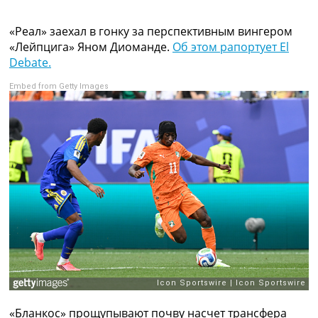
Коллективный прогноз
Турниры
«Реал» заехал в гонку за перспективным вингером
Чемпионат Мира
«Лейпцига» Яном Диоманде.
Об этом рапортует El
Украина. Премьер-Лига
Debate.
Украина. Первая Лига
Embed from Getty Images
Лига Чемпионов
Англия. Премьер Лига
Испания. Ла Лига
Другие Турниры >>>
Таблицы
Таблицы групп Чемпионата Мира
Украина. Премьер-Лига
Украина. Первая Лига
Лига Чемпионов. Таблицы групп
Англия. Премьер-Лига
Испания. Ла Лига
Все таблицы >>>
Рейтинги
Рейтинг стран УЕФА
Рейтинг клубов УЕФА
«Бланкос» прощупывают почву насчет трансфера