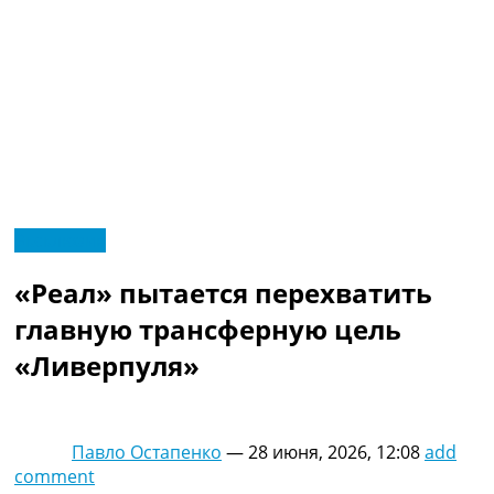
RU
Эксклюзив
UA
Главная
Меню
«Реал» пытается перехватить
Новости футбола
Видео
главную трансферную цель
Трансферы
«Ливерпуля»
Новости футбола Украины
Последние комментарии
Конкурс прогнозов
Логин
Павло Остапенко
—
28 июня, 2026, 12:08
add
Рейтинги
comment
Правила