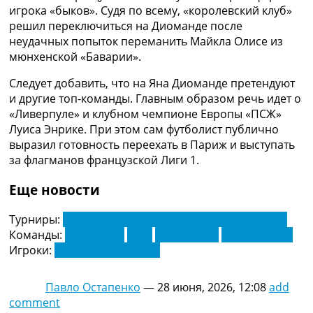
Рейтинг ФИФА
игрока «быков». Судя по всему, «королевский клуб»
ТВ программа
решил переключиться на Диоманде после
неудачных попыток переманить Майкла Олисе из
RU
мюнхенской «Баварии».
UA
Следует добавить, что на Яна Диоманде претендуют
Categories
и другие топ-команды. Главным образом речь идет о
«Ливерпуле» и клубном чемпионе Европы «ПСЖ»
Главная
Луиса Энрике. При этом сам футболист публично
Новости футбола
выразил готовность переехать в Париж и выступать
Видео
за флагманов французской Лиги 1.
Трансферы
Новости футбола Украины
Еще новости
Последние комментарии
Конкурс прогнозов
Турниры:
Чемпионат Испании по футболу. Ла Лига
Логин
Команды:
Ливерпуль
ПСЖ
РБ Лейпциг
Реал Мадрид
Рейтинги
Игроки:
Исмаэль Диоманде
Правила
Коллективный прогноз
Павло Остапенко
—
28 июня, 2026, 12:08
add
Турниры
comment
Чемпионат Мира