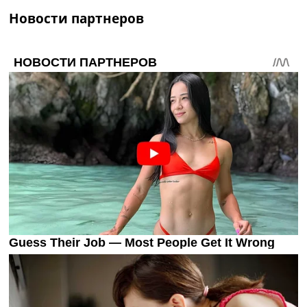
Украина. Премьер-Лига
Новости партнеров
Украина. Первая Лига
Лига Чемпионов
Англия. Премьер Лига
Испания. Ла Лига
Другие Турниры >>>
Таблицы
Таблицы групп Чемпионата Мира
Украина. Премьер-Лига
Украина. Первая Лига
Лига Чемпионов. Таблицы групп
Англия. Премьер-Лига
Испания. Ла Лига
Все таблицы >>>
Рейтинги
Рейтинг стран УЕФА
Рейтинг клубов УЕФА
Рейтинг ФИФА
ТВ программа