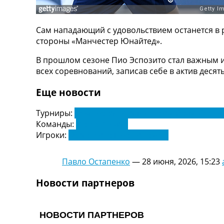
ТВ программа
RU
Сам нападающий с удовольствием останется в р
UA
стороны «Манчестер Юнайтед».
Categories
В прошлом сезоне Пио Эспозито стал важным иг
всех соревнований, записав себе в актив десят
Главная
Новости футбола
Еще новости
Видео
Трансферы
Турниры:
Чемпионат Италии по футболу. Серия
Новости футбола Украины
Команды:
Интер Милан
Последние комментарии
Игроки:
Франческо Пио Эспозито
Конкурс прогнозов
Логин
Павло Остапенко
—
28 июня, 2026, 15:23
Рейтинги
Правила
Новости партнеров
Коллективный прогноз
Турниры
Чемпионат Мира
Украина. Премьер-Лига