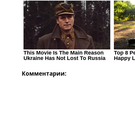
Украина. Первая Лига
Лига Чемпионов
Англия. Премьер Лига
Испания. Ла Лига
Другие Турниры >>>
Таблицы
Таблицы групп Чемпионата Мира
Украина. Премьер-Лига
Украина. Первая Лига
Лига Чемпионов. Таблицы групп
Англия. Премьер-Лига
Комментарии:
Испания. Ла Лига
Все таблицы >>>
Рейтинги
Рейтинг стран УЕФА
Рейтинг клубов УЕФА
Рейтинг ФИФА
ТВ программа