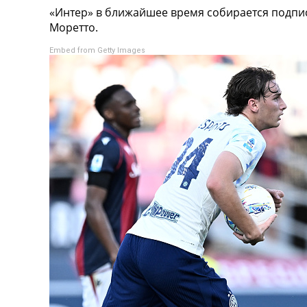
«Интер» в ближайшее время собирается подпис
Турниры
Моретто.
Чемпионат Мира
Украина. Премьер-Лига
Embed from Getty Images
Украина. Первая Лига
Лига Чемпионов
Англия. Премьер Лига
Испания. Ла Лига
Другие Турниры >>>
Таблицы
Таблицы групп Чемпионата Мира
Украина. Премьер-Лига
Украина. Первая Лига
Лига Чемпионов. Таблицы групп
Англия. Премьер-Лига
Испания. Ла Лига
Все таблицы >>>
Рейтинги
Рейтинг стран УЕФА
Рейтинг клубов УЕФА
Рейтинг ФИФА