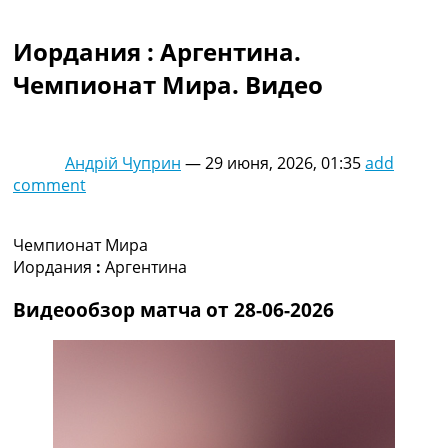
Коллективный прогноз
Турниры
Иордания : Аргентина.
Чемпионат Мира
Чемпионат Мира. Видео
Украина. Премьер-Лига
Украина. Первая Лига
Лига Чемпионов
Англия. Премьер Лига
Андрій Чуприн
—
29 июня, 2026, 01:35
add
Испания. Ла Лига
comment
Другие Турниры >>>
Таблицы
Таблицы групп Чемпионата Мира
Чемпионат Мира
Украина. Премьер-Лига
Иордания
:
Аргентина
Украина. Первая Лига
Лига Чемпионов. Таблицы групп
Видеообзор матча от 28-06-2026
Англия. Премьер-Лига
Испания. Ла Лига
Все таблицы >>>
Рейтинги
Рейтинг стран УЕФА
Рейтинг клубов УЕФА