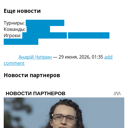
Еще новости
Турниры:
Чемпионат Мира
Команды:
Аргентина
Игроки:
Джовани Ло Чельсо
Лаутаро Мартинес
Лионель Месси
Андрій Чуприн
—
29 июня, 2026, 01:35
add
comment
Новости партнеров