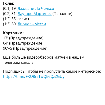
Голы:
Украина. Премьер-Лига
(0:1) 19′
Джовани Ло Чельсо
Украина. Первая Лига
(0:2) 31′
Лаутаро Мартинес
(Пенальти)
Лига Чемпионов
(1:2) 55′
ассист
Англия. Премьер Лига
(1:3) 80′
Лионель Месси
Испания. Ла Лига
Другие Турниры >>>
Карточки:
Таблицы
17′
(Предупреждение)
Таблицы групп Чемпионата Мира
64′
(Предупреждение)
Украина. Премьер-Лига
90’+5
(Предупреждение)
Украина. Первая Лига
Лига Чемпионов. Таблицы групп
Еще больше видеообзоров матчей в нашем
Англия. Премьер-Лига
телеграм канале.
Испания. Ла Лига
Все таблицы >>>
Подпишись, чтобы не пропустить самое интересное:
Рейтинги
https://t.me/+KO8rsTwQE6QzZGUy
Рейтинг стран УЕФА
Рейтинг клубов УЕФА
Рейтинг ФИФА
ТВ программа