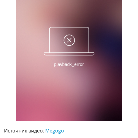
Рейтинг ФИФА
ТВ программа
RU
UA
Categories
Главная
Новости футбола
Видео
Трансферы
Новости футбола Украины
Последние комментарии
Конкурс прогнозов
Логин
Рейтинги
Правила
Коллективный прогноз
Турниры
Источник видео:
Megogo
Чемпионат Мира