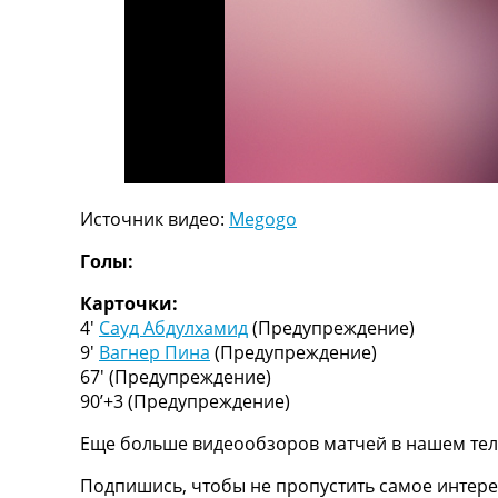
ТВ программа
RU
UA
Categories
Главная
Новости футбола
Источник видео:
Megogo
Видео
Трансферы
Голы:
Новости футбола Украины
Последние комментарии
Карточки:
Конкурс прогнозов
4′
Сауд Абдулхамид
(Предупреждение)
Логин
9′
Вагнер Пина
(Предупреждение)
Рейтинги
67′
(Предупреждение)
Правила
90’+3
(Предупреждение)
Коллективный прогноз
Еще больше видеообзоров матчей в нашем тел
Турниры
Чемпионат Мира
Подпишись, чтобы не пропустить самое интере
Украина. Премьер-Лига