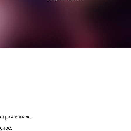
еграм канале.
сное: