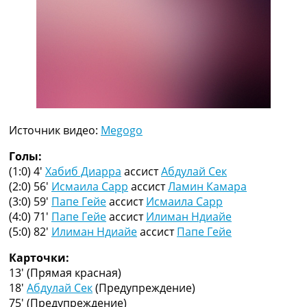
Рейтинг ФИФА
ТВ программа
RU
UA
Categories
Главная
Источник видео:
Megogo
Новости футбола
Видео
Голы:
Трансферы
(1:0) 4′
Хабиб Диарра
ассист
Абдулай Сек
Новости футбола Украины
(2:0) 56′
Исмаила Сарр
ассист
Ламин Камара
Последние комментарии
(3:0) 59′
Папе Гейе
ассист
Исмаила Сарр
Конкурс прогнозов
(4:0) 71′
Папе Гейе
ассист
Илиман Ндиайе
Логин
(5:0) 82′
Илиман Ндиайе
ассист
Папе Гейе
Рейтинги
Правила
Карточки:
Коллективный прогноз
13′
(Прямая красная)
Турниры
18′
Абдулай Сек
(Предупреждение)
Чемпионат Мира
75′
(Предупреждение)