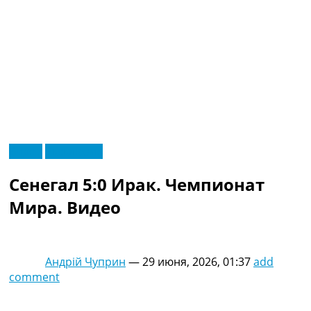
RU
Видео
Эксклюзив
UA
Главная
Меню
Сенегал 5:0 Ирак. Чемпионат
Новости футбола
Видео
Мира. Видео
Трансферы
Новости футбола Украины
Последние комментарии
Андрій Чуприн
—
29 июня, 2026, 01:37
add
Конкурс прогнозов
comment
Логин
Рейтинги
Правила