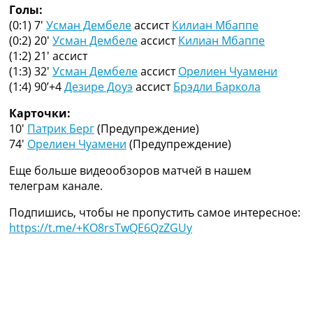
Голы:
Украина. Премьер-Лига
(0:1) 7′
Усман Дембеле
ассист
Килиан Мбаппе
Украина. Первая Лига
(0:2) 20′
Усман Дембеле
ассист
Килиан Мбаппе
Лига Чемпионов
(1:2) 21′
ассист
Англия. Премьер Лига
(1:3) 32′
Усман Дембеле
ассист
Орелиен Чуамени
Испания. Ла Лига
(1:4) 90’+4
Дезире Доуэ
ассист
Брэдли Баркола
Другие Турниры >>>
Таблицы
Карточки:
Таблицы групп Чемпионата Мира
10′
Патрик Берг
(Предупреждение)
Украина. Премьер-Лига
74′
Орелиен Чуамени
(Предупреждение)
Украина. Первая Лига
Лига Чемпионов. Таблицы групп
Еще больше видеообзоров матчей в нашем
Англия. Премьер-Лига
телеграм канале.
Испания. Ла Лига
Все таблицы >>>
Подпишись, чтобы не пропустить самое интересное:
Рейтинги
https://t.me/+KO8rsTwQE6QzZGUy
Рейтинг стран УЕФА
Рейтинг клубов УЕФА
Рейтинг ФИФА
ТВ программа