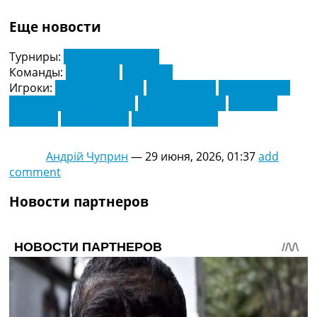
Еще новости
Турниры:
Чемпионат Мира
Команды:
Норвегия
Франция
Игроки:
Брэдли Баркола
Дезире Доуэ
Дион Чарльз
Йорген Странд Ларсен
Килиан Мбаппе
Орелиен
Чуамени
Патрик Берг
Усман Дембеле
Андрій Чуприн
—
29 июня, 2026, 01:37
add
comment
Новости партнеров