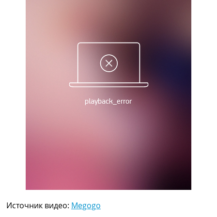
Рейтинг ФИФА
ТВ программа
RU
UA
Categories
Главная
Новости футбола
Видео
Трансферы
Новости футбола Украины
Последние комментарии
Конкурс прогнозов
Логин
Рейтинги
Правила
Коллективный прогноз
Турниры
Источник видео:
Megogo
Чемпионат Мира