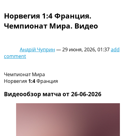
Коллективный прогноз
Турниры
Норвегия 1:4 Франция.
Чемпионат Мира
Чемпионат Мира. Видео
Украина. Премьер-Лига
Украина. Первая Лига
Лига Чемпионов
Англия. Премьер Лига
Андрій Чуприн
—
29 июня, 2026, 01:37
add
Испания. Ла Лига
comment
Другие Турниры >>>
Таблицы
Таблицы групп Чемпионата Мира
Чемпионат Мира
Украина. Премьер-Лига
Норвегия
1:4
Франция
Украина. Первая Лига
Лига Чемпионов. Таблицы групп
Видеообзор матча от 26-06-2026
Англия. Премьер-Лига
Испания. Ла Лига
Все таблицы >>>
Рейтинги
Рейтинг стран УЕФА
Рейтинг клубов УЕФА