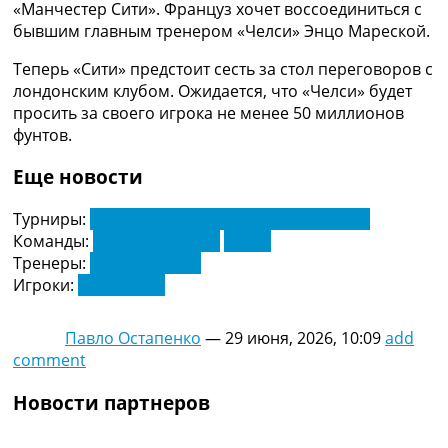
«Манчестер Сити». Француз хочет воссоединиться с
Украина. Премьер-Лига
бывшим главным тренером «Челси» Энцо Мареской.
Украина. Первая Лига
Лига Чемпионов
Теперь «Сити» предстоит сесть за стол переговоров с
Англия. Премьер Лига
лондонским клубом. Ожидается, что «Челси» будет
Испания. Ла Лига
просить за своего игрока не менее 50 миллионов
Другие Турниры >>>
фунтов.
Таблицы
Таблицы групп Чемпионата Мира
Еще новости
Украина. Премьер-Лига
Украина. Первая Лига
Турниры:
Чемпионат Англии по футболу. АПЛ
Лига Чемпионов. Таблицы групп
Команды:
Манчестер Сити
Челси
Англия. Премьер-Лига
Тренеры:
Энцо Мареска
Испания. Ла Лига
Игроки:
Мало Густо
Все таблицы >>>
Рейтинги
Павло Остапенко
—
29 июня, 2026, 10:09
add
Рейтинг стран УЕФА
comment
Рейтинг клубов УЕФА
Рейтинг ФИФА
Новости партнеров
ТВ программа