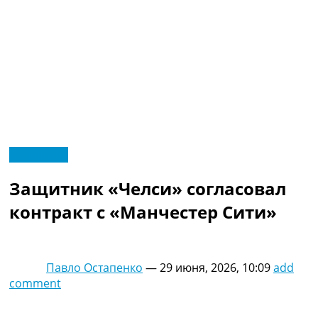
RU
Эксклюзив
UA
Главная
Меню
Защитник «Челси» согласовал
Новости футбола
Видео
контракт с «Манчестер Сити»
Трансферы
Новости футбола Украины
Последние комментарии
Павло Остапенко
—
29 июня, 2026, 10:09
add
Конкурс прогнозов
comment
Логин
Рейтинги
Правила