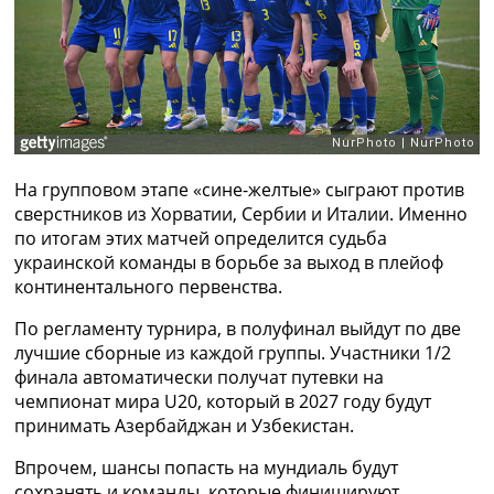
Рейтинг ФИФА
ТВ программа
RU
UA
Categories
На групповом этапе «сине-желтые» сыграют против
Главная
сверстников из Хорватии, Сербии и Италии. Именно
Новости футбола
по итогам этих матчей определится судьба
Видео
украинской команды в борьбе за выход в плейоф
Трансферы
континентального первенства.
Новости футбола Украины
Последние комментарии
По регламенту турнира, в полуфинал выйдут по две
Конкурс прогнозов
лучшие сборные из каждой группы. Участники 1/2
Логин
финала автоматически получат путевки на
Рейтинги
чемпионат мира U20, который в 2027 году будут
Правила
принимать Азербайджан и Узбекистан.
Коллективный прогноз
Турниры
Впрочем, шансы попасть на мундиаль будут
Чемпионат Мира
сохранять и команды, которые финишируют