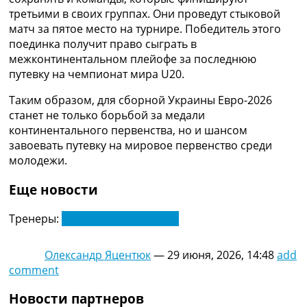
Украина. Премьер-Лига
третьими в своих группах. Они проведут стыковой
Украина. Первая Лига
матч за пятое место на турнире. Победитель этого
Лига Чемпионов
поединка получит право сыграть в
Англия. Премьер Лига
межконтинентальном плейофе за последнюю
Испания. Ла Лига
путевку на чемпионат мира U20.
Другие Турниры >>>
Таким образом, для сборной Украины Евро-2026
Таблицы
станет не только борьбой за медали
Таблицы групп Чемпионата Мира
континентального первенства, но и шансом
Украина. Премьер-Лига
завоевать путевку на мировое первенство среди
Украина. Первая Лига
молодежи.
Лига Чемпионов. Таблицы групп
Англия. Премьер-Лига
Еще новости
Испания. Ла Лига
Все таблицы >>>
Тренеры:
Дмитрий Михайленко
Рейтинги
Рейтинг стран УЕФА
Рейтинг клубов УЕФА
Олександр Яцентюк
—
29 июня, 2026, 14:48
add
Рейтинг ФИФА
comment
ТВ программа
Новости партнеров