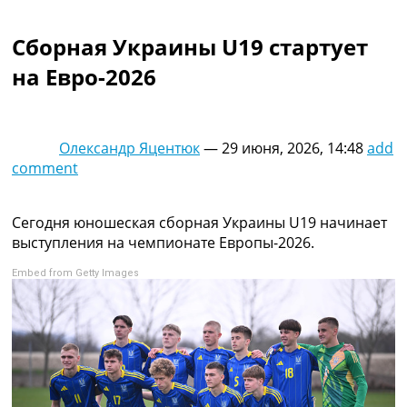
Коллективный прогноз
Турниры
Сборная Украины U19 стартует
Чемпионат Мира
на Евро-2026
Украина. Премьер-Лига
Украина. Первая Лига
Лига Чемпионов
Англия. Премьер Лига
Олександр Яцентюк
—
29 июня, 2026, 14:48
add
Испания. Ла Лига
comment
Другие Турниры >>>
Таблицы
Таблицы групп Чемпионата Мира
Сегодня юношеская сборная Украины U19 начинает
Украина. Премьер-Лига
выступления на чемпионате Европы-2026.
Украина. Первая Лига
Embed from Getty Images
Лига Чемпионов. Таблицы групп
Англия. Премьер-Лига
Испания. Ла Лига
Все таблицы >>>
Рейтинги
Рейтинг стран УЕФА
Рейтинг клубов УЕФА