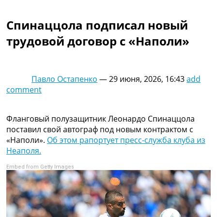
Коллективный прогноз
Турниры
Спинаццола подписал новый
Чемпионат Мира
трудовой договор с «Наполи»
Украина. Премьер-Лига
Украина. Первая Лига
Лига Чемпионов
Англия. Премьер Лига
Павло Остапенко
—
29 июня, 2026, 16:43
add
Испания. Ла Лига
comment
Другие Турниры >>>
Таблицы
Таблицы групп Чемпионата Мира
Фланговый полузащитник Леонардо Спинаццола
Украина. Премьер-Лига
поставил свой автограф под новым контрактом с
Украина. Первая Лига
«Наполи».
Об этом рапортует пресс-служба клуба из
Лига Чемпионов. Таблицы групп
Неаполя.
Англия. Премьер-Лига
Embed from Getty Images
Испания. Ла Лига
Все таблицы >>>
Рейтинги
Рейтинг стран УЕФА
Рейтинг клубов УЕФА