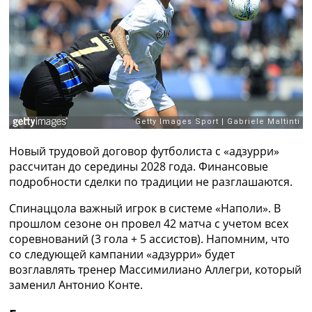
Рейтинг ФИФА
ТВ программа
RU
UA
Categories
Главная
Новости футбола
Новый трудовой договор футболиста с «адзурри»
Видео
рассчитан до середины 2028 года. Финансовые
Трансферы
подробности сделки по традиции не разглашаются.
Новости футбола Украины
Последние комментарии
Спинаццола важный игрок в системе «Наполи». В
Конкурс прогнозов
прошлом сезоне он провел 42 матча с учетом всех
Логин
соревнований (3 гола + 5 ассистов). Напомним, что
Рейтинги
со следующей кампании «адзурри» будет
Правила
возглавлять тренер Массимилиано Аллегри, который
Коллективный прогноз
заменил Антонио Конте.
Турниры
Чемпионат Мира